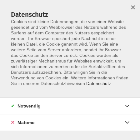
×
Datenschutz
Cookies sind kleine Datenmengen, die von einer Website
gesendet und vom Webbrowser des Nutzers während des
Surfens auf dem Computer des Nutzers gespeichert
Zum Hauptinhalt springen
werden. Ihr Browser speichert jede Nachricht in einer
kleinen Datei, die Cookie genannt wird. Wenn Sie eine
Gesundheit
weitere Seite vom Server anfordern, sendet Ihr Browser
das Cookie an den Server zurück. Cookies wurden als
zuverlässiger Mechanismus für Websites entwickelt, um
sich Informationen zu merken oder die Surfaktivitäten des
Benutzers aufzuzeichnen. Bitte willigen Sie in die
Verwendung von Cookies ein. Weitere Informationen finden
Sie in unseren Datenschutzhinweisen.
Datenschutz
440 Kurse
Notwendig
Gesundheit heißt, keine Krankheiten zu haben,
aber auch beweglich und ausgeglichen zu sein.
Matomo
Unser Gesundheitsprogramm hilft: Bewegung ist
gesund, Entspannung beruhigt und gesunde