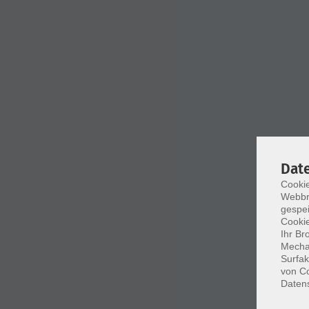
Dat
Cookie
Webbr
gespei
Cookie
Ihr Br
Mechan
Surfak
von Co
Daten