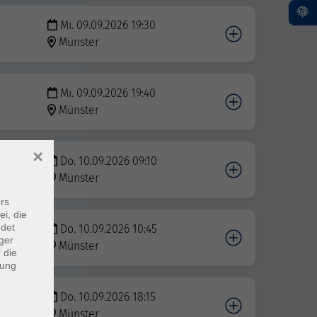
Mi. 09.09.2026 19:30
Münster
Mi. 09.09.2026 19:40
Münster
×
Do. 10.09.2026 09:10
Münster
rs
ei, die
ndet
Do. 10.09.2026 10:45
ger
Münster
 die
dung
Do. 10.09.2026 18:15
Münster