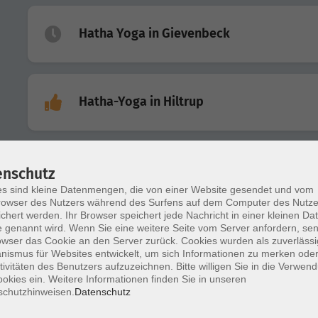
Hatha Yoga in Gievenbeck
Hatha-Yoga in Hiltrup
Yoga in Hiltrup am Vormittag
enschutz
s sind kleine Datenmengen, die von einer Website gesendet und vom
owser des Nutzers während des Surfens auf dem Computer des Nutze
chert werden. Ihr Browser speichert jede Nachricht in einer kleinen Dat
 genannt wird. Wenn Sie eine weitere Seite vom Server anfordern, se
Yoga in Hiltrup am Vormittag
owser das Cookie an den Server zurück. Cookies wurden als zuverlässi
ismus für Websites entwickelt, um sich Informationen zu merken oder
tivitäten des Benutzers aufzuzeichnen. Bitte willigen Sie in die Verwen
okies ein. Weitere Informationen finden Sie in unseren
schutzhinweisen.
Datenschutz
Hatha-Yoga in Hiltrup