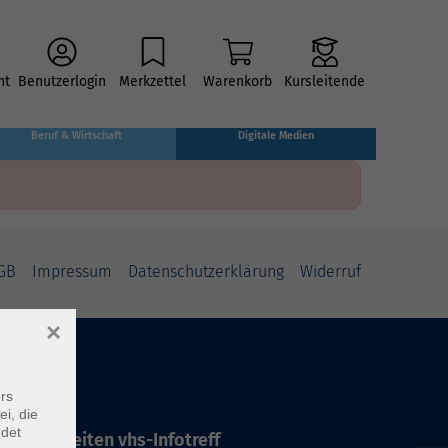
ht
Benutzerlogin
Merkzettel
Warenkorb
Kursleitende
Beruf & Wirtschaft
Digitale Medien
GB
Impressum
Datenschutzerklärung
Widerruf
×
rs
ei, die
ndet
ffnungszeiten vhs-Infotreff