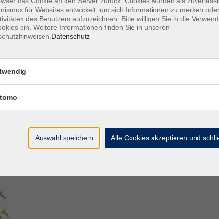
owser das Cookie an den Server zurück. Cookies wurden als zuverlässi
ismus für Websites entwickelt, um sich Informationen zu merken oder
tivitäten des Benutzers aufzuzeichnen. Bitte willigen Sie in die Verwen
Aegidiistraße 70
M
okies ein. Weitere Informationen finden Sie in unseren
48143 Münster
D
schutzhinweisen.
Datenschutz
D
Tel. 02 51/4 92-43 21
U
vhs@stadt-muenster.de
Lage im Stadtplan
twendig
tomo
Auswahl speichern
Alle Cookies akzeptieren und schl