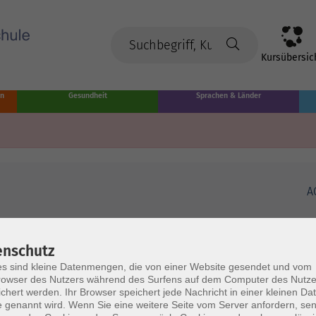
Kursübersic
en
Gesundheit
Sprachen & Länder
A
enschutz
s sind kleine Datenmengen, die von einer Website gesendet und vom
owser des Nutzers während des Surfens auf dem Computer des Nutze
chert werden. Ihr Browser speichert jede Nachricht in einer kleinen Dat
 genannt wird. Wenn Sie eine weitere Seite vom Server anfordern, se
Volkshochschule Münster
Ö