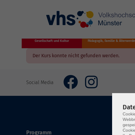
Zum Hauptinhalt springen
Gesellschaft und Kultur
Pädagogik, Familie & Älterwerd
Der Kurs konnte nicht gefunden werden.
Social Media
Dat
Cookie
Webbr
gespei
Cookie
Programm