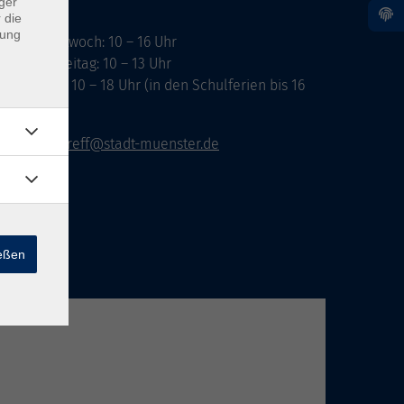
ger
 die
dung
ontag, Mittwoch: 10 – 16 Uhr
ienstag, Freitag: 10 – 13 Uhr
onnerstag: 10 – 18 Uhr (in den Schulferien bis 16
hr)
vhs-infotreff@stadt-muenster.de
ießen