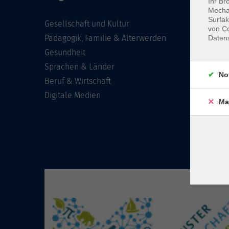
Ihr Br
Mechan
Surfak
Gesellschaft und Kultur
von Co
Pädagogik, Familie & Älterwerden
Daten
Gesundheit
Sprachen & Länder
No
Beruf & Wirtschaft
Digitale Medien
Ma