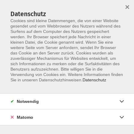
×
Datenschutz
Cookies sind kleine Datenmengen, die von einer Website
gesendet und vom Webbrowser des Nutzers während des
Surfens auf dem Computer des Nutzers gespeichert
Zum Hauptinhalt springen
werden. Ihr Browser speichert jede Nachricht in einer
kleinen Datei, die Cookie genannt wird. Wenn Sie eine
weitere Seite vom Server anfordern, sendet Ihr Browser
das Cookie an den Server zurück. Cookies wurden als
zuverlässiger Mechanismus für Websites entwickelt, um
sich Informationen zu merken oder die Surfaktivitäten des
Benutzers aufzuzeichnen. Bitte willigen Sie in die
Ergebnisse filtern
Verwendung von Cookies ein. Weitere Informationen finden
Sie in unseren Datenschutzhinweisen.
Datenschutz
Zukunftsdiplom: Kurs zur Anmeldung
Notwendig
Sa. 28.03.2026 10:00
Matomo