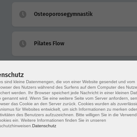
Osteoporosegymnastik
Pilates Flow
Pilates Flow
enschutz
s sind kleine Datenmengen, die von einer Website gesendet und vom
owser des Nutzers während des Surfens auf dem Computer des Nutze
chert werden. Ihr Browser speichert jede Nachricht in einer kleinen Dat
 genannt wird. Wenn Sie eine weitere Seite vom Server anfordern, se
Die Alexander-Technik
owser das Cookie an den Server zurück. Cookies wurden als zuverlässi
ismus für Websites entwickelt, um sich Informationen zu merken oder
tivitäten des Benutzers aufzuzeichnen. Bitte willigen Sie in die Verwen
okies ein. Weitere Informationen finden Sie in unseren
schutzhinweisen.
Datenschutz
Pilates