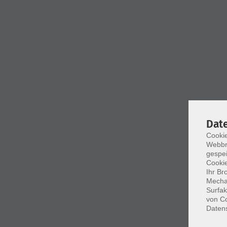
Dat
Cookie
Webbr
gespei
Cookie
Ihr Br
Mechan
Surfak
von Co
Daten