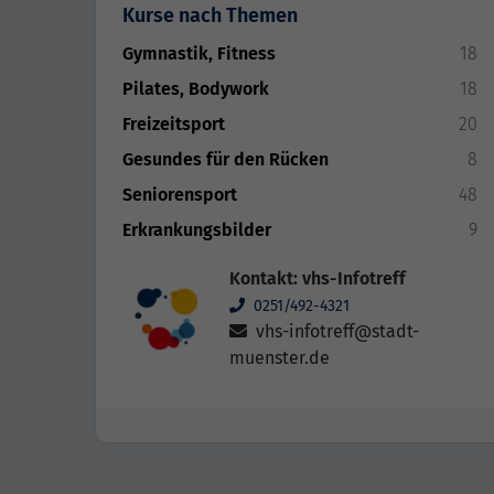
Kurse nach Themen
Gymnastik, Fitness
18
Pilates, Bodywork
18
Freizeitsport
20
Gesundes für den Rücken
8
Seniorensport
48
Erkrankungsbilder
9
Kontakt: vhs-Infotreff
0251/492-4321
vhs-infotreff@stadt-
muenster.de