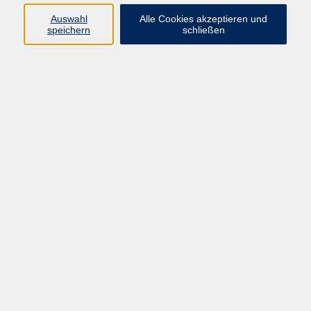
Pädagogik, Familie & Älterwerden
Auswahl
Alle Cookies akzeptieren und
speichern
schließen
Gesundheit
Sprachen & Länder
Beruf & Wirtschaft
Digitale Medien
Volkshochschule Münster
Aegidiistraße 70
48143 Münster
Tel. 02 51/4 92-43 21
vhs@stadt-muenster.de
Lage im Stadtplan