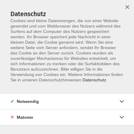
×
Datenschutz
Cookies sind kleine Datenmengen, die von einer Website
gesendet und vom Webbrowser des Nutzers während des
Surfens auf dem Computer des Nutzers gespeichert
Zum Hauptinhalt springen
werden. Ihr Browser speichert jede Nachricht in einer
Der Kurs konnte nicht gefunden werden.
kleinen Datei, die Cookie genannt wird. Wenn Sie eine
weitere Seite vom Server anfordern, sendet Ihr Browser
das Cookie an den Server zurück. Cookies wurden als
zuverlässiger Mechanismus für Websites entwickelt, um
AGB
sich Informationen zu merken oder die Surfaktivitäten des
Impressum
Benutzers aufzuzeichnen. Bitte willigen Sie in die
Verwendung von Cookies ein. Weitere Informationen finden
Datenschutzerklärung
Sie in unseren Datenschutzhinweisen.
Datenschutz
Widerruf
Notwendig
Matomo
Programm
Gesellschaft und Kultur