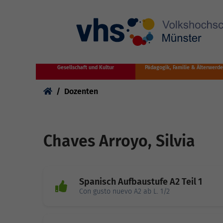
Zum Hauptinhalt springen
Gesellschaft und Kultur
Pädagogik, Familie & Älterwerd
Sie sind hier:
Dozenten
Chaves Arroyo, Silvia
Spanisch Aufbaustufe A2 Teil 1
Con gusto nuevo A2 ab L. 1/2