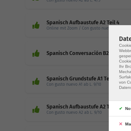
Con gusto nuevo A2 ab L. 4/5
Spanisch Aufbaustufe A2 Teil 4
Online mit Zoom / Con gusto nuevo A2 ab L. 
Dat
Cookie
Webbr
Spanisch Conversación B2 – C1
gespei
Cookie
Ihr Br
Mechan
Surfak
Spanisch Grundstufe A1 Teil 4
von Co
Con gusto nuevo A1 ab L. 9/10
Daten
Spanisch Aufbaustufe A2 Teil 4
No
Con gusto nuevo A2 ab L. 9/10
Ma