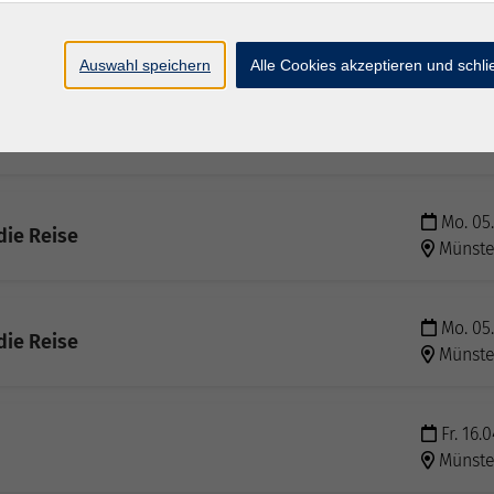
Do. 25.
Münste
Auswahl speichern
Alle Cookies akzeptieren und schl
Do. 25.
7/8
Online
Mo. 05.
die Reise
Münste
Mo. 05.
die Reise
Münste
Fr. 16.
Münste