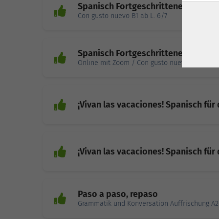
Spanisch Fortgeschrittene B1 Teil 3
Con gusto nuevo B1 ab L. 6/7
Spanisch Fortgeschrittene B1 Teil 3
Online mit Zoom / Con gusto nuevo B1 ab L. 
¡Vivan las vacaciones! Spanisch für 
¡Vivan las vacaciones! Spanisch für 
Paso a paso, repaso
Grammatik und Konversation Auffrischung A2