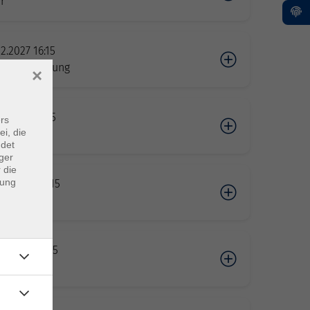
r
02.2027 16:15
-Veranstaltung
×
02.2027 18:15
rs
ei, die
r
ndet
ger
 die
dung
02.2027 09:15
r
02.2027 11:15
r