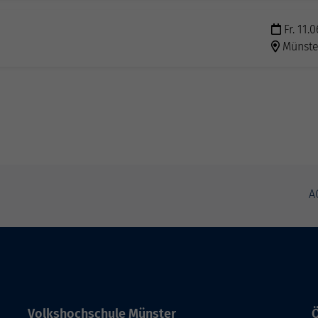
Fr. 11.0
Münste
A
Volkshochschule Münster
Ö