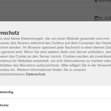
Münste
Di. 23.
10/11
Online
enschutz
s sind kleine Datenmengen, die von einer Website gesendet und vom
Di. 23.
owser des Nutzers während des Surfens auf dem Computer des Nutze
chert werden. Ihr Browser speichert jede Nachricht in einer kleinen Dat
Münste
 genannt wird. Wenn Sie eine weitere Seite vom Server anfordern, se
owser das Cookie an den Server zurück. Cookies wurden als zuverlässi
ismus für Websites entwickelt, um sich Informationen zu merken oder
tivitäten des Benutzers aufzuzeichnen. Bitte willigen Sie in die Verwen
Do. 25.
okies ein. Weitere Informationen finden Sie in unseren
Münste
schutzhinweisen.
Datenschutz
Do. 25.
twendig
Münste
tomo