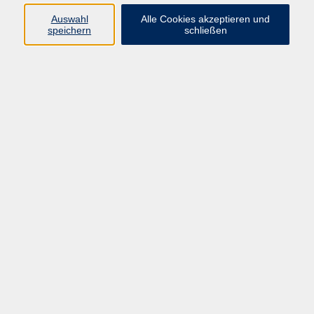
Pädagogik, Familie & Älterwerden
Auswahl
Alle Cookies akzeptieren und
speichern
schließen
Gesundheit
Sprachen & Länder
Beruf & Wirtschaft
Digitale Medien
Volkshochschule Münster
Aegidiistraße 70
48143 Münster
Tel. 02 51/4 92-43 21
vhs@stadt-muenster.de
Lage im Stadtplan