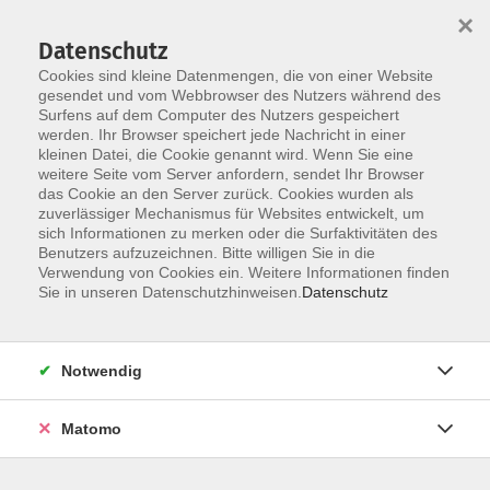
×
Datenschutz
Cookies sind kleine Datenmengen, die von einer Website
gesendet und vom Webbrowser des Nutzers während des
Surfens auf dem Computer des Nutzers gespeichert
Zum Hauptinhalt springen
werden. Ihr Browser speichert jede Nachricht in einer
Der Kurs konnte nicht gefunden werden.
kleinen Datei, die Cookie genannt wird. Wenn Sie eine
weitere Seite vom Server anfordern, sendet Ihr Browser
das Cookie an den Server zurück. Cookies wurden als
zuverlässiger Mechanismus für Websites entwickelt, um
AGB
sich Informationen zu merken oder die Surfaktivitäten des
Impressum
Benutzers aufzuzeichnen. Bitte willigen Sie in die
Verwendung von Cookies ein. Weitere Informationen finden
Datenschutzerklärung
Sie in unseren Datenschutzhinweisen.
Datenschutz
Widerruf
Notwendig
Matomo
Programm
Gesellschaft und Kultur