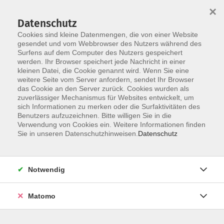
×
Datenschutz
Cookies sind kleine Datenmengen, die von einer Website
gesendet und vom Webbrowser des Nutzers während des
Surfens auf dem Computer des Nutzers gespeichert
Zum Hauptinhalt springen
werden. Ihr Browser speichert jede Nachricht in einer
Der Kurs konnte nicht gefunden werden.
kleinen Datei, die Cookie genannt wird. Wenn Sie eine
weitere Seite vom Server anfordern, sendet Ihr Browser
das Cookie an den Server zurück. Cookies wurden als
zuverlässiger Mechanismus für Websites entwickelt, um
AGB
sich Informationen zu merken oder die Surfaktivitäten des
Impressum
Benutzers aufzuzeichnen. Bitte willigen Sie in die
Verwendung von Cookies ein. Weitere Informationen finden
Datenschutzerklärung
Sie in unseren Datenschutzhinweisen.
Datenschutz
Widerruf
Notwendig
Matomo
Programm
Gesellschaft und Kultur