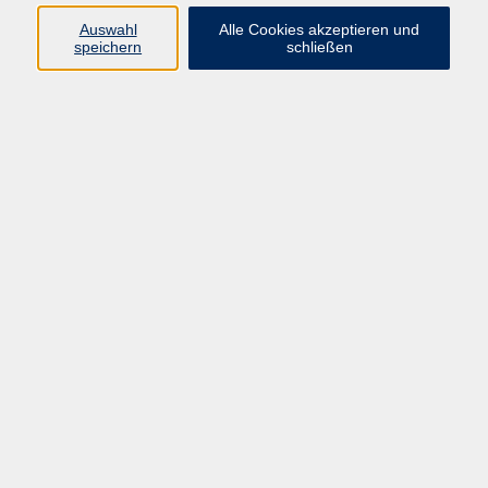
Pädagogik, Familie & Älterwerden
Auswahl
Alle Cookies akzeptieren und
speichern
schließen
Gesundheit
Sprachen & Länder
Beruf & Wirtschaft
Digitale Medien
Volkshochschule Münster
Aegidiistraße 70
48143 Münster
Tel. 02 51/4 92-43 21
vhs@stadt-muenster.de
Lage im Stadtplan