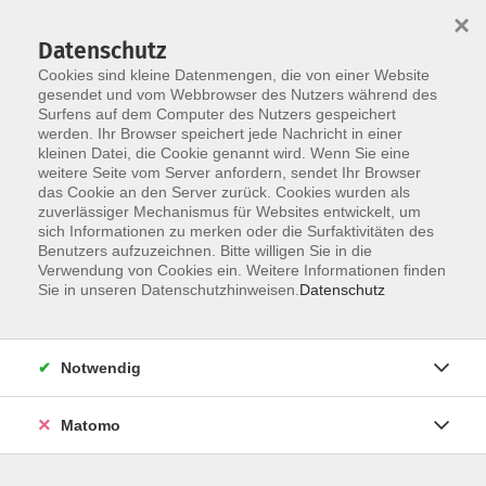
×
Datenschutz
Cookies sind kleine Datenmengen, die von einer Website
gesendet und vom Webbrowser des Nutzers während des
Surfens auf dem Computer des Nutzers gespeichert
Zum Hauptinhalt springen
werden. Ihr Browser speichert jede Nachricht in einer
kleinen Datei, die Cookie genannt wird. Wenn Sie eine
weitere Seite vom Server anfordern, sendet Ihr Browser
das Cookie an den Server zurück. Cookies wurden als
zuverlässiger Mechanismus für Websites entwickelt, um
sich Informationen zu merken oder die Surfaktivitäten des
Benutzers aufzuzeichnen. Bitte willigen Sie in die
Verwendung von Cookies ein. Weitere Informationen finden
Sie sind hier:
Sie in unseren Datenschutzhinweisen.
Datenschutz
Digitale Medien
Online-Veranstaltungen
Jede*r kann Podcast
Notwendig
Online-Veranstaltungen
Matomo
Kennen Sie schon die Medienbox NRW? Die Medienbox
NRW vermittelt das Einmaleins der Medienproduktion.