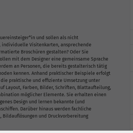
uereinsteiger*in und sollen als nicht
, individuelle Visitenkarten, ansprechende
ormatierte Broschüren gestalten? Oder Sie
 sollen mit dem Designer eine gemeinsame Sprache
rdem an Personen, die bereits gestalterisch tätig
thoden kennen. Anhand praktischer Beispiele erfolgt
die praktische und effiziente Umsetzung unter
 Layout, Farben, Bilder, Schriften, Blattaufteilung,
bination möglicher Elemente. Sie erhalten einen
ungenes Design und lernen bekannte (und
mschiffen. Darüber hinaus werden fachliche
n, Bildauflösungen und Druckvorbereitung