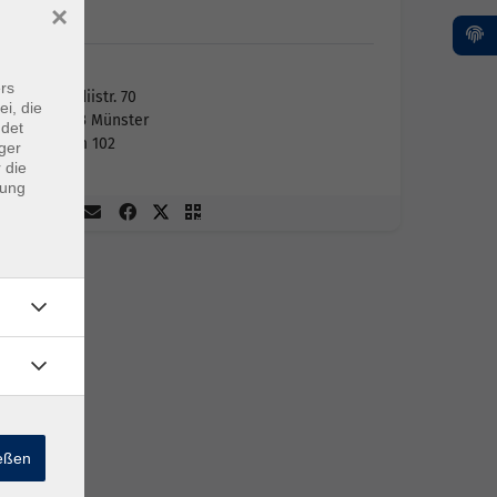
×
vhs
vhs
rs
Aegidiistr. 70
ei, die
48143 Münster
ndet
Raum 102
ger
 die
dung
ießen