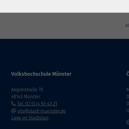
A
Volkshochschule Münster
Ö
Aegidiistraße 70
M
48143 Münster
D
D
Tel. 02 51/4 92-43 21
U
vhs@stadt-muenster.de
Lage im Stadtplan