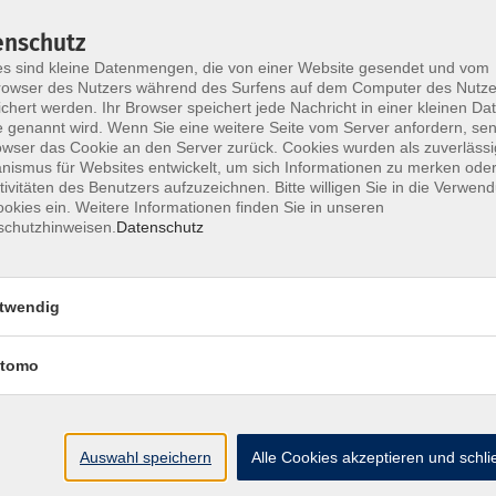
ch dem Arbeitnehmerweiterbildungsgesetz NRW
enschutz
igung inklusive Lerninhalten zum Download - diese
s sind kleine Datenmengen, die von einer Website gesendet und vom
 mit unserer Anmeldebestätigung bei Ihrem
owser des Nutzers während des Surfens auf dem Computer des Nutze
chert werden. Ihr Browser speichert jede Nachricht in einer kleinen Dat
 genannt wird. Wenn Sie eine weitere Seite vom Server anfordern, se
owser das Cookie an den Server zurück. Cookies wurden als zuverlässi
ismus für Websites entwickelt, um sich Informationen zu merken oder
tivitäten des Benutzers aufzuzeichnen. Bitte willigen Sie in die Verwen
okies ein. Weitere Informationen finden Sie in unseren
schutzhinweisen.
Datenschutz
twendig
Ort / Raum
tomo
00 Uhr
Raum 102
6:00 Uhr
Raum 102
Auswahl speichern
Alle Cookies akzeptieren und schl
 Uhr
Raum 102