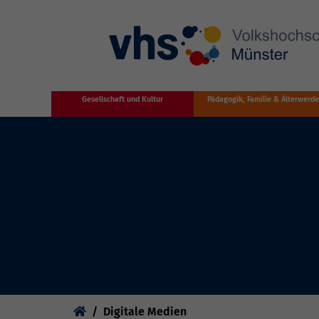
Zum Hauptinhalt springen
Gesellschaft und Kultur
Pädagogik, Familie & Älterwerd
Sie sind hier:
Digitale Medien