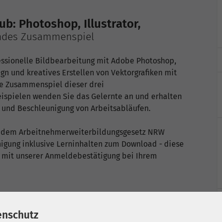
b: Photoshop, Illustrator,
endes Zusammenspiel
essionelle Bildbearbeitung mit Adobe Photoshop,
n und kreatives Erstellen von Vektorgrafiken mit
e Zusammenspiel dieser drei
ispielen wenden Sie das Gelernte an und erhalten
g und Beschleunigung von Arbeitsabläufen.
ch dem Arbeitnehmerweiterbildungsgesetz NRW
igung inklusive Lerninhalten zum Download - diese
 mit unserer Anmeldebestätigung bei Ihrem
enschutz