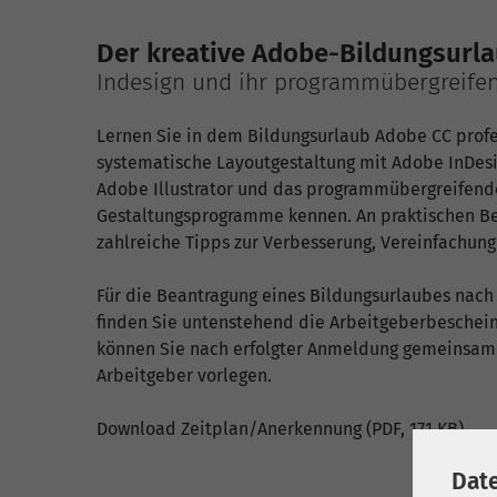
Der kreative Adobe-Bildungsurlau
Indesign und ihr programmübergreif
Lernen Sie in dem Bildungsurlaub Adobe CC prof
systematische Layoutgestaltung mit Adobe InDesig
Adobe Illustrator und das programmübergreifend
Gestaltungsprogramme kennen. An praktischen Be
zahlreiche Tipps zur Verbesserung, Vereinfachun
Für die Beantragung eines Bildungsurlaubes na
finden Sie untenstehend die Arbeitgeberbeschein
können Sie nach erfolgter Anmeldung gemeinsam
Arbeitgeber vorlegen.
Download Zeitplan/Anerkennung
(PDF, 171 KB)
Dat