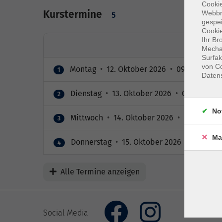
Cookie
Kurstermine
Webbr
5
gespei
Cookie
Ihr Br
Mechan
Surfak
von Co
Montag
•
12. Oktober 2026
•
09:00 – 16:0
1
Daten
Dienstag
•
13. Oktober 2026
•
09:00 – 16:
2
No
Mittwoch
•
14. Oktober 2026
•
09:00 – 16
3
Ma
Donnerstag
•
15. Oktober 2026
•
09:00 – 
4
Alle Termine anzeigen
Social Media