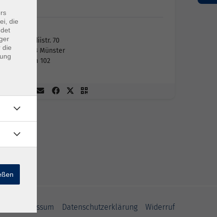
vhs
rs
ei, die
ndet
vhs
ger
Aegidiistr. 70
 die
48143 Münster
dung
Raum 102
ießen
GB
Impressum
Datenschutzerklärung
Widerruf