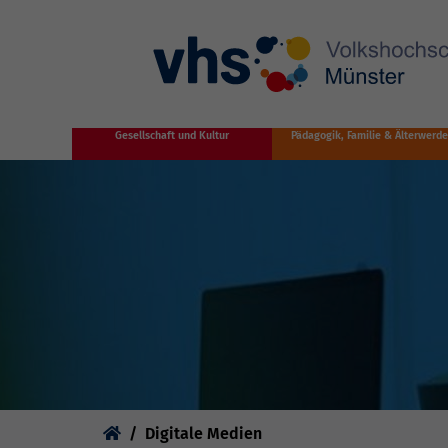
Zum Hauptinhalt springen
Gesellschaft und Kultur
Pädagogik, Familie & Älterwerd
Sie sind hier:
Digitale Medien