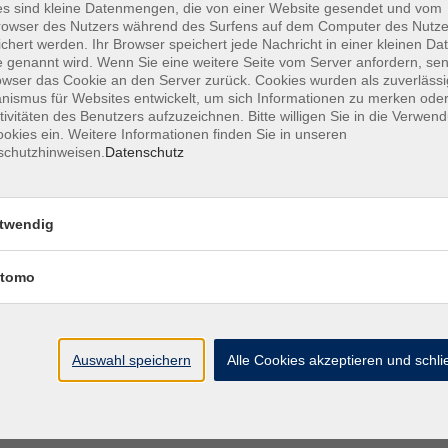
s sind kleine Datenmengen, die von einer Website gesendet und vom
owser des Nutzers während des Surfens auf dem Computer des Nutze
chert werden. Ihr Browser speichert jede Nachricht in einer kleinen Dat
 genannt wird. Wenn Sie eine weitere Seite vom Server anfordern, se
owser das Cookie an den Server zurück. Cookies wurden als zuverlässi
Ort / Raum
ismus für Websites entwickelt, um sich Informationen zu merken oder
tivitäten des Benutzers aufzuzeichnen. Bitte willigen Sie in die Verwen
okies ein. Weitere Informationen finden Sie in unseren
0 Uhr
Raum 102
schutzhinweisen.
Datenschutz
00 Uhr
Raum 102
twendig
:00 Uhr
Raum 102
tomo
16:00 Uhr
Raum 102
Auswahl speichern
Alle Cookies akzeptieren und schl
A