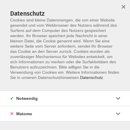
×
Datenschutz
Cookies sind kleine Datenmengen, die von einer Website
gesendet und vom Webbrowser des Nutzers während des
Surfens auf dem Computer des Nutzers gespeichert
Zum Hauptinhalt springen
werden. Ihr Browser speichert jede Nachricht in einer
kleinen Datei, die Cookie genannt wird. Wenn Sie eine
Beruf und Wirtschaft
weitere Seite vom Server anfordern, sendet Ihr Browser
das Cookie an den Server zurück. Cookies wurden als
zuverlässiger Mechanismus für Websites entwickelt, um
sich Informationen zu merken oder die Surfaktivitäten des
Benutzers aufzuzeichnen. Bitte willigen Sie in die
Verwendung von Cookies ein. Weitere Informationen finden
Sie in unseren Datenschutzhinweisen.
Datenschutz
276 Kurse
Notwendig
Erwerben Sie aktuelles Wissen und direkt
anwendbare Fähigkeiten! Wir bieten Ihnen
praxisnahe Weiterbildungen für Beruf, Karriere
Matomo
und Selbstständigkeit. Mit unseren aktuellen
Themen und anwendungsorientierten Kursen