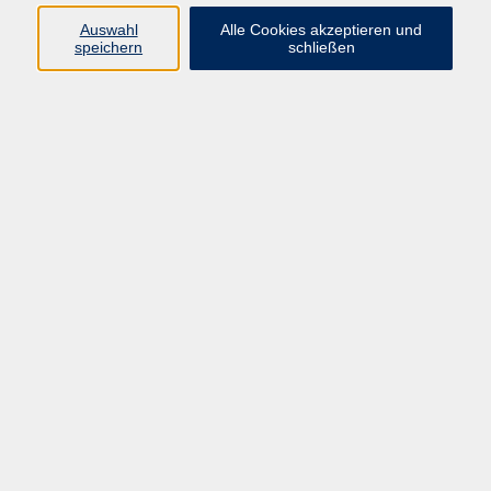
stärken Sie gezielt Ihre beruflichen Kompetenzen.
Auswahl
Alle Cookies akzeptieren und
speichern
schließen
Kurse nach Themen
Online-Veranstaltungen
86
Bildungsurlaub
41
Beruflicher Schriftverkehr, online texten
12
Arbeitsplatz Büro, Methoden
54
Wirtschaft, Finanzen
69
Bewerbungstraining
3
Anerkennungsberatung
27
Berufsberatung
16
Social Media, Public Relations
28
Existenzgründung
81
Rhetorik, Kommunikation
38
Führen, Teamentwicklung
12