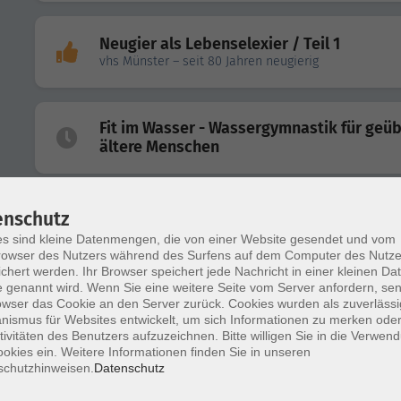
Neugier als Lebenselexier / Teil 1
vhs Münster – seit 80 Jahren neugierig
Fit im Wasser - Wassergymnastik für geü
ältere Menschen
Fit im Wasser - Wassergymnastik für geü
enschutz
ältere Menschen
s sind kleine Datenmengen, die von einer Website gesendet und vom
owser des Nutzers während des Surfens auf dem Computer des Nutze
chert werden. Ihr Browser speichert jede Nachricht in einer kleinen Dat
 genannt wird. Wenn Sie eine weitere Seite vom Server anfordern, se
Aktiv und gesund: Bewegung für ältere
owser das Cookie an den Server zurück. Cookies wurden als zuverlässi
Menschen
ismus für Websites entwickelt, um sich Informationen zu merken oder
tivitäten des Benutzers aufzuzeichnen. Bitte willigen Sie in die Verwen
okies ein. Weitere Informationen finden Sie in unseren
schutzhinweisen.
Datenschutz
Jogging fürs Gehirn: Gedächnistraining