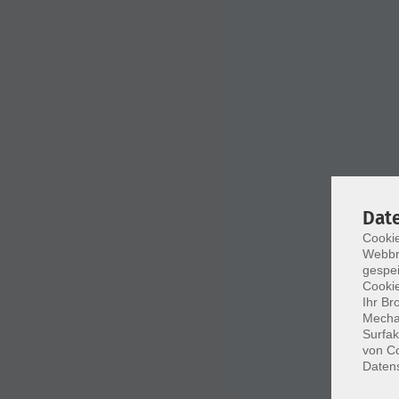
Dat
Cookie
Webbr
gespei
Cookie
Ihr Br
Mechan
Surfak
von Co
Daten