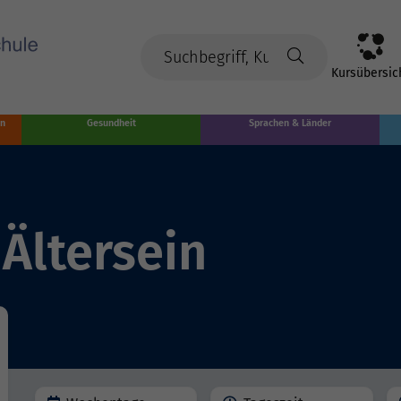
Kursübersic
en
Gesundheit
Sprachen & Länder
Ältersein