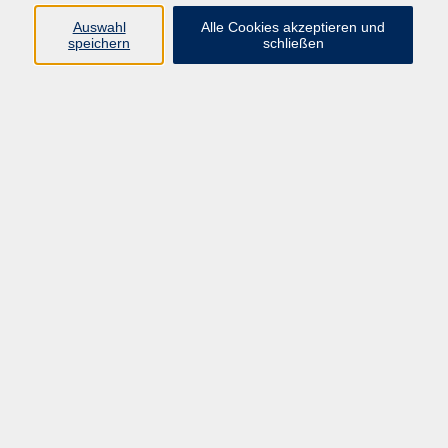
Pädagogik, Familie & Älterwerden
Auswahl
Alle Cookies akzeptieren und
speichern
schließen
Gesundheit
Sprachen & Länder
Beruf & Wirtschaft
Digitale Medien
Volkshochschule Münster
Aegidiistraße 70
48143 Münster
Tel. 02 51/4 92-43 21
vhs@stadt-muenster.de
Lage im Stadtplan