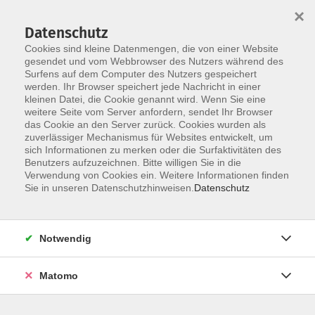
×
Datenschutz
Cookies sind kleine Datenmengen, die von einer Website
gesendet und vom Webbrowser des Nutzers während des
Surfens auf dem Computer des Nutzers gespeichert
Zum Hauptinhalt springen
werden. Ihr Browser speichert jede Nachricht in einer
Der Kurs konnte nicht gefunden werden.
kleinen Datei, die Cookie genannt wird. Wenn Sie eine
weitere Seite vom Server anfordern, sendet Ihr Browser
das Cookie an den Server zurück. Cookies wurden als
zuverlässiger Mechanismus für Websites entwickelt, um
AGB
sich Informationen zu merken oder die Surfaktivitäten des
Impressum
Benutzers aufzuzeichnen. Bitte willigen Sie in die
Verwendung von Cookies ein. Weitere Informationen finden
Datenschutzerklärung
Sie in unseren Datenschutzhinweisen.
Datenschutz
Widerruf
Notwendig
Matomo
Programm
Gesellschaft und Kultur