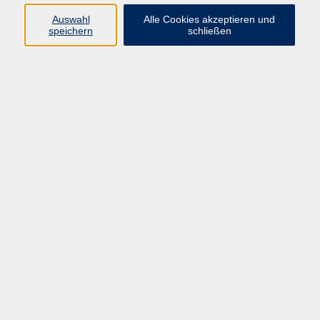
Pädagogik, Familie & Älterwerden
Auswahl
Alle Cookies akzeptieren und
speichern
schließen
Gesundheit
Sprachen & Länder
Beruf & Wirtschaft
Digitale Medien
Volkshochschule Münster
Aegidiistraße 70
48143 Münster
Tel. 02 51/4 92-43 21
vhs@stadt-muenster.de
Lage im Stadtplan