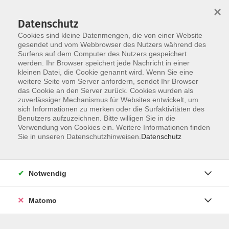
×
Datenschutz
Cookies sind kleine Datenmengen, die von einer Website
gesendet und vom Webbrowser des Nutzers während des
Surfens auf dem Computer des Nutzers gespeichert
Zum Hauptinhalt springen
werden. Ihr Browser speichert jede Nachricht in einer
Der Kurs konnte nicht gefunden werden.
kleinen Datei, die Cookie genannt wird. Wenn Sie eine
weitere Seite vom Server anfordern, sendet Ihr Browser
das Cookie an den Server zurück. Cookies wurden als
zuverlässiger Mechanismus für Websites entwickelt, um
AGB
sich Informationen zu merken oder die Surfaktivitäten des
Impressum
Benutzers aufzuzeichnen. Bitte willigen Sie in die
Verwendung von Cookies ein. Weitere Informationen finden
Datenschutzerklärung
Sie in unseren Datenschutzhinweisen.
Datenschutz
Widerruf
Notwendig
Matomo
Programm
Gesellschaft und Kultur