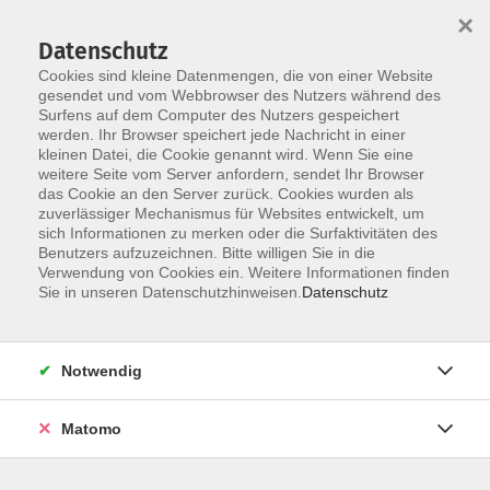
×
Datenschutz
Cookies sind kleine Datenmengen, die von einer Website
gesendet und vom Webbrowser des Nutzers während des
Surfens auf dem Computer des Nutzers gespeichert
Zum Hauptinhalt springen
werden. Ihr Browser speichert jede Nachricht in einer
Der Kurs konnte nicht gefunden werden.
kleinen Datei, die Cookie genannt wird. Wenn Sie eine
weitere Seite vom Server anfordern, sendet Ihr Browser
das Cookie an den Server zurück. Cookies wurden als
zuverlässiger Mechanismus für Websites entwickelt, um
AGB
sich Informationen zu merken oder die Surfaktivitäten des
Impressum
Benutzers aufzuzeichnen. Bitte willigen Sie in die
Verwendung von Cookies ein. Weitere Informationen finden
Datenschutzerklärung
Sie in unseren Datenschutzhinweisen.
Datenschutz
Widerruf
Notwendig
Matomo
Programm
Gesellschaft und Kultur