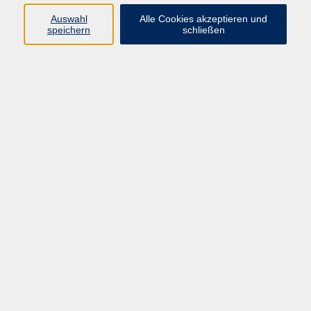
Pädagogik, Familie & Älterwerden
Auswahl
Alle Cookies akzeptieren und
speichern
schließen
Gesundheit
Sprachen & Länder
Beruf & Wirtschaft
Digitale Medien
Volkshochschule Münster
Aegidiistraße 70
48143 Münster
Tel. 02 51/4 92-43 21
vhs@stadt-muenster.de
Lage im Stadtplan