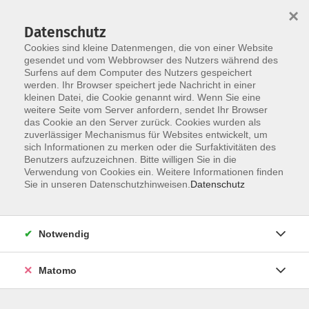
×
Datenschutz
Cookies sind kleine Datenmengen, die von einer Website
gesendet und vom Webbrowser des Nutzers während des
Surfens auf dem Computer des Nutzers gespeichert
Zum Hauptinhalt springen
werden. Ihr Browser speichert jede Nachricht in einer
Der Kurs konnte nicht gefunden werden.
kleinen Datei, die Cookie genannt wird. Wenn Sie eine
weitere Seite vom Server anfordern, sendet Ihr Browser
das Cookie an den Server zurück. Cookies wurden als
zuverlässiger Mechanismus für Websites entwickelt, um
AGB
sich Informationen zu merken oder die Surfaktivitäten des
Impressum
Benutzers aufzuzeichnen. Bitte willigen Sie in die
Verwendung von Cookies ein. Weitere Informationen finden
Datenschutzerklärung
Sie in unseren Datenschutzhinweisen.
Datenschutz
Widerruf
Notwendig
Matomo
Programm
Gesellschaft und Kultur