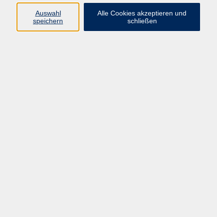
Pädagogik, Familie & Älterwerden
Auswahl
Alle Cookies akzeptieren und
speichern
schließen
Gesundheit
Sprachen & Länder
Beruf & Wirtschaft
Digitale Medien
Volkshochschule Münster
Aegidiistraße 70
48143 Münster
Tel. 02 51/4 92-43 21
vhs@stadt-muenster.de
Lage im Stadtplan