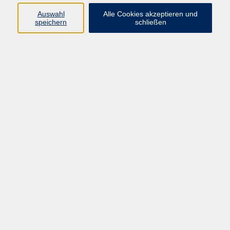
Pädagogik, Familie & Älterwerden
Auswahl
Alle Cookies akzeptieren und
speichern
schließen
Gesundheit
Sprachen & Länder
Beruf & Wirtschaft
Digitale Medien
Volkshochschule Münster
Aegidiistraße 70
48143 Münster
Tel. 02 51/4 92-43 21
vhs@stadt-muenster.de
Lage im Stadtplan