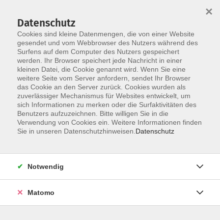
×
Datenschutz
Cookies sind kleine Datenmengen, die von einer Website
gesendet und vom Webbrowser des Nutzers während des
Surfens auf dem Computer des Nutzers gespeichert
Zum Hauptinhalt springen
werden. Ihr Browser speichert jede Nachricht in einer
Der Kurs konnte nicht gefunden werden.
kleinen Datei, die Cookie genannt wird. Wenn Sie eine
weitere Seite vom Server anfordern, sendet Ihr Browser
das Cookie an den Server zurück. Cookies wurden als
zuverlässiger Mechanismus für Websites entwickelt, um
AGB
sich Informationen zu merken oder die Surfaktivitäten des
Impressum
Benutzers aufzuzeichnen. Bitte willigen Sie in die
Verwendung von Cookies ein. Weitere Informationen finden
Datenschutzerklärung
Sie in unseren Datenschutzhinweisen.
Datenschutz
Widerruf
Notwendig
Matomo
Programm
Gesellschaft und Kultur