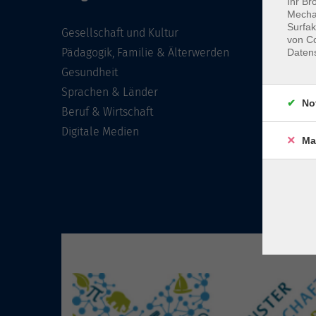
Ihr Br
Mechan
Surfak
Gesellschaft und Kultur
von Co
Pädagogik, Familie & Älterwerden
Daten
Gesundheit
Sprachen & Länder
No
Beruf & Wirtschaft
Digitale Medien
Ma