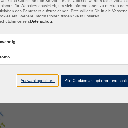
owser das Cookie an den Server zurück. Cookies wurden als zuverlässi
ismus für Websites entwickelt, um sich Informationen zu merken oder
tivitäten des Benutzers aufzuzeichnen. Bitte willigen Sie in die Verwen
Aegidiistraße 70
M
okies ein. Weitere Informationen finden Sie in unseren
48143 Münster
D
schutzhinweisen.
Datenschutz
D
Tel. 02 51/4 92-43 21
U
vhs@stadt-muenster.de
Lage im Stadtplan
twendig
tomo
Auswahl speichern
Alle Cookies akzeptieren und schl