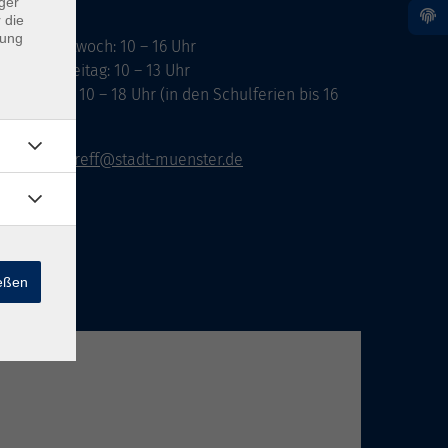
ger
 die
dung
ontag, Mittwoch: 10 – 16 Uhr
ienstag, Freitag: 10 – 13 Uhr
onnerstag: 10 – 18 Uhr (in den Schulferien bis 16
hr)
vhs-infotreff@stadt-muenster.de
ießen