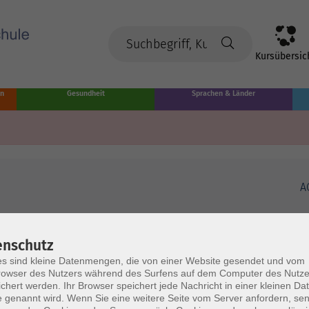
Kursübersic
en
Gesundheit
Sprachen & Länder
A
enschutz
s sind kleine Datenmengen, die von einer Website gesendet und vom
owser des Nutzers während des Surfens auf dem Computer des Nutze
chert werden. Ihr Browser speichert jede Nachricht in einer kleinen Dat
 genannt wird. Wenn Sie eine weitere Seite vom Server anfordern, se
Volkshochschule Münster
Ö