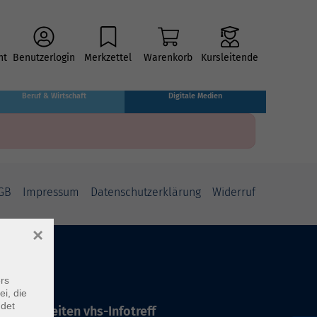
ht
Benutzerlogin
Merkzettel
Warenkorb
Kursleitende
Beruf & Wirtschaft
Digitale Medien
GB
Impressum
Datenschutzerklärung
Widerruf
×
rs
ei, die
ndet
ffnungszeiten vhs-Infotreff