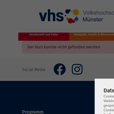
Zum Hauptinhalt springen
Gesellschaft und Kultur
Pädagogik, Familie & Älterwerd
Der Kurs konnte nicht gefunden werden.
Social Media
Dat
Cookie
Webbr
gespei
Cookie
Programm