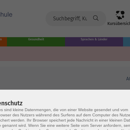
Kursübersic
en
Gesundheit
Sprachen & Länder
A
enschutz
s sind kleine Datenmengen, die von einer Website gesendet und vom
owser des Nutzers während des Surfens auf dem Computer des Nutze
chert werden. Ihr Browser speichert jede Nachricht in einer kleinen Dat
 genannt wird. Wenn Sie eine weitere Seite vom Server anfordern, se
Volkshochschule Münster
Ö