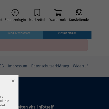
ht
Benutzerlogin
Merkzettel
Warenkorb
Kursleitende
Beruf & Wirtschaft
Digitale Medien
GB
Impressum
Datenschutzerklärung
Widerruf
×
rs
ei, die
ndet
ffnungszeiten vhs-Infotreff