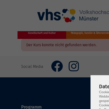
Zum Hauptinhalt springen
Gesellschaft und Kultur
Pädagogik, Familie & Älterwerd
Der Kurs konnte nicht gefunden werden.
Social Media
Dat
Cookie
Webbr
gespei
Cookie
Programm