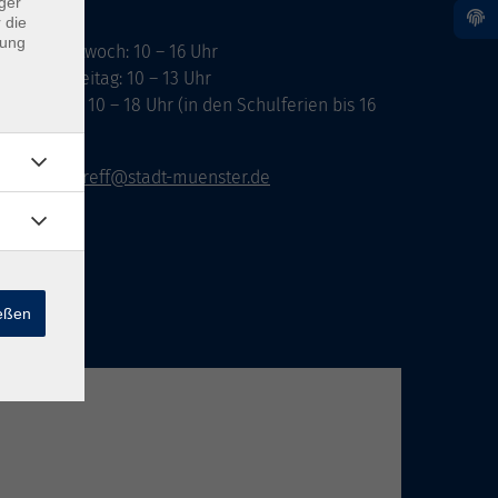
ger
 die
dung
ontag, Mittwoch: 10 – 16 Uhr
ienstag, Freitag: 10 – 13 Uhr
onnerstag: 10 – 18 Uhr (in den Schulferien bis 16
hr)
vhs-infotreff@stadt-muenster.de
ießen