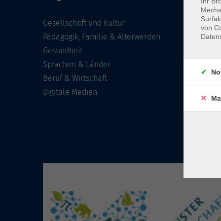
Ihr Br
Mechan
Surfak
Gesellschaft und Kultur
von Co
Pädagogik, Familie & Älterwerden
Daten
Gesundheit
Sprachen & Länder
No
Beruf & Wirtschaft
Digitale Medien
Ma