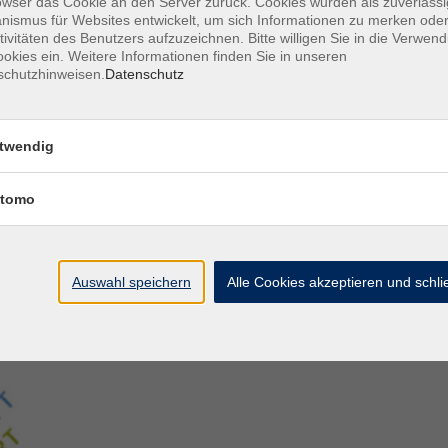
owser das Cookie an den Server zurück. Cookies wurden als zuverlässi
ismus für Websites entwickelt, um sich Informationen zu merken oder
tivitäten des Benutzers aufzuzeichnen. Bitte willigen Sie in die Verwen
Aegidiistraße 70
M
okies ein. Weitere Informationen finden Sie in unseren
48143 Münster
D
schutzhinweisen.
Datenschutz
D
Tel. 02 51/4 92-43 21
U
vhs@stadt-muenster.de
Lage im Stadtplan
twendig
tomo
Auswahl speichern
Alle Cookies akzeptieren und schl