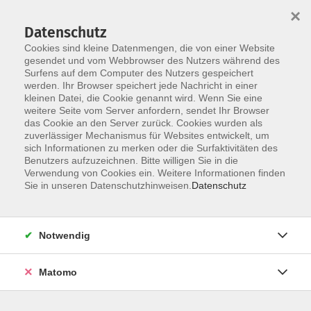
×
Datenschutz
Cookies sind kleine Datenmengen, die von einer Website
gesendet und vom Webbrowser des Nutzers während des
Surfens auf dem Computer des Nutzers gespeichert
Zum Hauptinhalt springen
werden. Ihr Browser speichert jede Nachricht in einer
kleinen Datei, die Cookie genannt wird. Wenn Sie eine
weitere Seite vom Server anfordern, sendet Ihr Browser
das Cookie an den Server zurück. Cookies wurden als
zuverlässiger Mechanismus für Websites entwickelt, um
sich Informationen zu merken oder die Surfaktivitäten des
Benutzers aufzuzeichnen. Bitte willigen Sie in die
Verwendung von Cookies ein. Weitere Informationen finden
Sie sind hier:
Sie in unseren Datenschutzhinweisen.
Datenschutz
Bildungsurlaube
Stressabbau und Entspannung im Beruf durch
Notwendig
Business-Yoga
Matomo
Da das moderne Arbeitsleben überwiegend im Sitzen
stattfindet, von hohem Erfolgsdruck geprägt ist und somit