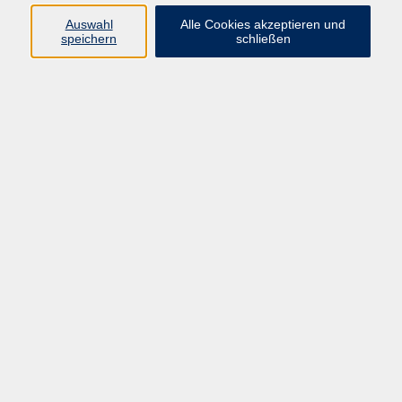
Pädagogik, Familie & Älterwerden
Auswahl
Alle Cookies akzeptieren und
speichern
schließen
Gesundheit
Sprachen & Länder
Beruf & Wirtschaft
Digitale Medien
Volkshochschule Münster
Aegidiistraße 70
48143 Münster
Tel. 02 51/4 92-43 21
vhs@stadt-muenster.de
Lage im Stadtplan