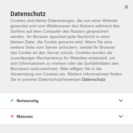
×
Datenschutz
Cookies sind kleine Datenmengen, die von einer Website
gesendet und vom Webbrowser des Nutzers während des
Surfens auf dem Computer des Nutzers gespeichert
Zum Hauptinhalt springen
werden. Ihr Browser speichert jede Nachricht in einer
Der Kurs konnte nicht gefunden werden.
kleinen Datei, die Cookie genannt wird. Wenn Sie eine
weitere Seite vom Server anfordern, sendet Ihr Browser
das Cookie an den Server zurück. Cookies wurden als
zuverlässiger Mechanismus für Websites entwickelt, um
AGB
sich Informationen zu merken oder die Surfaktivitäten des
Impressum
Benutzers aufzuzeichnen. Bitte willigen Sie in die
Verwendung von Cookies ein. Weitere Informationen finden
Datenschutzerklärung
Sie in unseren Datenschutzhinweisen.
Datenschutz
Widerruf
Notwendig
Matomo
Programm
Gesellschaft und Kultur