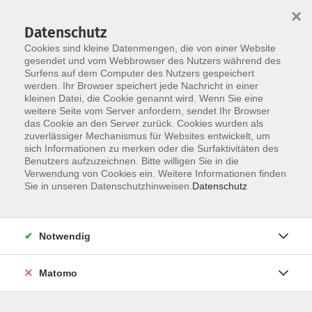
×
Datenschutz
Cookies sind kleine Datenmengen, die von einer Website
gesendet und vom Webbrowser des Nutzers während des
Surfens auf dem Computer des Nutzers gespeichert
Zum Hauptinhalt springen
werden. Ihr Browser speichert jede Nachricht in einer
Der Kurs konnte nicht gefunden werden.
kleinen Datei, die Cookie genannt wird. Wenn Sie eine
weitere Seite vom Server anfordern, sendet Ihr Browser
das Cookie an den Server zurück. Cookies wurden als
zuverlässiger Mechanismus für Websites entwickelt, um
AGB
sich Informationen zu merken oder die Surfaktivitäten des
Impressum
Benutzers aufzuzeichnen. Bitte willigen Sie in die
Verwendung von Cookies ein. Weitere Informationen finden
Datenschutzerklärung
Sie in unseren Datenschutzhinweisen.
Datenschutz
Widerruf
Notwendig
Matomo
Programm
Gesellschaft und Kultur