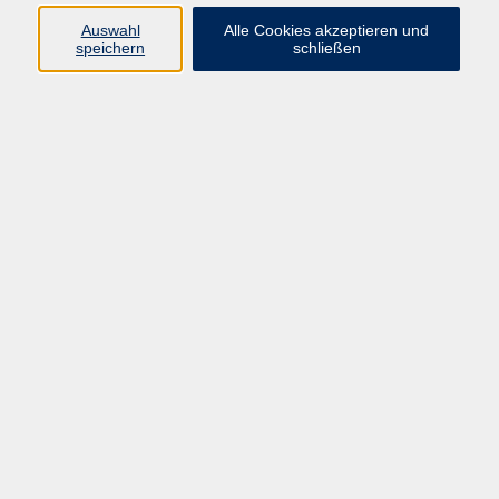
Pädagogik, Familie & Älterwerden
Auswahl
Alle Cookies akzeptieren und
speichern
schließen
Gesundheit
Sprachen & Länder
Beruf & Wirtschaft
Digitale Medien
Volkshochschule Münster
Aegidiistraße 70
48143 Münster
Tel. 02 51/4 92-43 21
vhs@stadt-muenster.de
Lage im Stadtplan