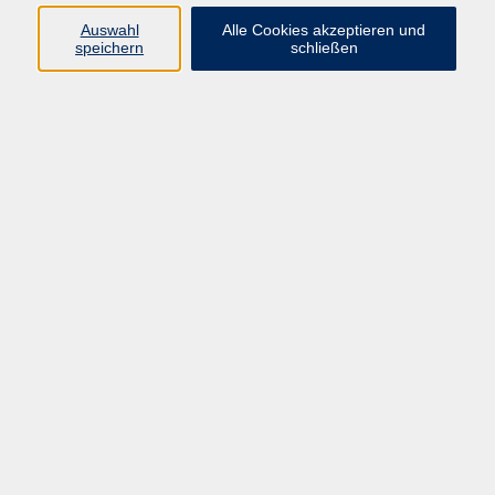
Pädagogik, Familie & Älterwerden
Auswahl
Alle Cookies akzeptieren und
speichern
schließen
Gesundheit
Sprachen & Länder
Beruf & Wirtschaft
Digitale Medien
Volkshochschule Münster
Aegidiistraße 70
48143 Münster
Tel. 02 51/4 92-43 21
vhs@stadt-muenster.de
Lage im Stadtplan