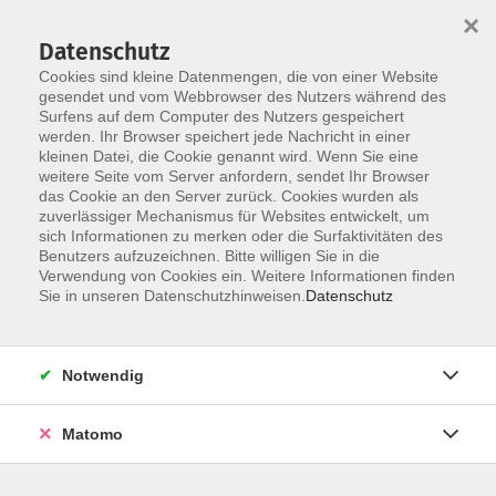
×
Datenschutz
Cookies sind kleine Datenmengen, die von einer Website
gesendet und vom Webbrowser des Nutzers während des
Surfens auf dem Computer des Nutzers gespeichert
Zum Hauptinhalt springen
werden. Ihr Browser speichert jede Nachricht in einer
Der Kurs konnte nicht gefunden werden.
kleinen Datei, die Cookie genannt wird. Wenn Sie eine
weitere Seite vom Server anfordern, sendet Ihr Browser
das Cookie an den Server zurück. Cookies wurden als
zuverlässiger Mechanismus für Websites entwickelt, um
AGB
sich Informationen zu merken oder die Surfaktivitäten des
Impressum
Benutzers aufzuzeichnen. Bitte willigen Sie in die
Verwendung von Cookies ein. Weitere Informationen finden
Datenschutzerklärung
Sie in unseren Datenschutzhinweisen.
Datenschutz
Widerruf
Notwendig
Matomo
Programm
Gesellschaft und Kultur