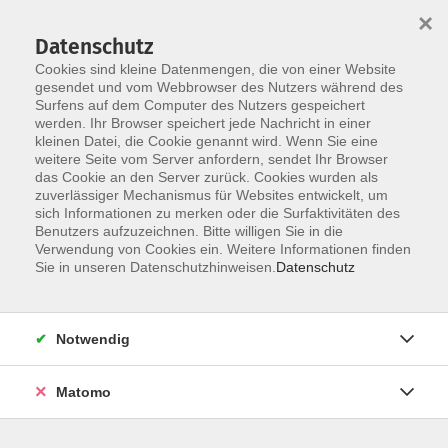
×
Datenschutz
Cookies sind kleine Datenmengen, die von einer Website
gesendet und vom Webbrowser des Nutzers während des
Surfens auf dem Computer des Nutzers gespeichert
Zum Hauptinhalt springen
werden. Ihr Browser speichert jede Nachricht in einer
Der Kurs konnte nicht gefunden werden.
kleinen Datei, die Cookie genannt wird. Wenn Sie eine
weitere Seite vom Server anfordern, sendet Ihr Browser
das Cookie an den Server zurück. Cookies wurden als
zuverlässiger Mechanismus für Websites entwickelt, um
AGB
sich Informationen zu merken oder die Surfaktivitäten des
Impressum
Benutzers aufzuzeichnen. Bitte willigen Sie in die
Verwendung von Cookies ein. Weitere Informationen finden
Datenschutzerklärung
Sie in unseren Datenschutzhinweisen.
Datenschutz
Widerruf
Notwendig
Matomo
Programm
Gesellschaft und Kultur