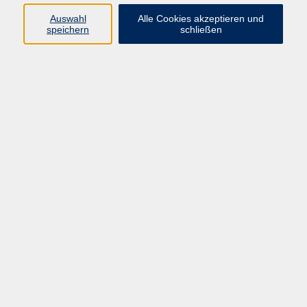
Pädagogik, Familie & Älterwerden
Auswahl
Alle Cookies akzeptieren und
speichern
schließen
Gesundheit
Sprachen & Länder
Beruf & Wirtschaft
Digitale Medien
Volkshochschule Münster
Aegidiistraße 70
48143 Münster
Tel. 02 51/4 92-43 21
vhs@stadt-muenster.de
Lage im Stadtplan