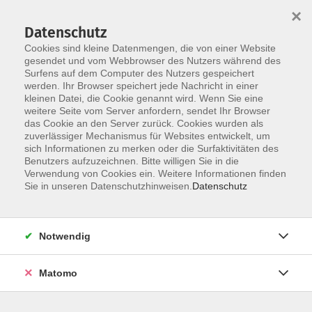
×
Datenschutz
Cookies sind kleine Datenmengen, die von einer Website
gesendet und vom Webbrowser des Nutzers während des
Surfens auf dem Computer des Nutzers gespeichert
Zum Hauptinhalt springen
werden. Ihr Browser speichert jede Nachricht in einer
Der Kurs konnte nicht gefunden werden.
kleinen Datei, die Cookie genannt wird. Wenn Sie eine
weitere Seite vom Server anfordern, sendet Ihr Browser
das Cookie an den Server zurück. Cookies wurden als
zuverlässiger Mechanismus für Websites entwickelt, um
AGB
sich Informationen zu merken oder die Surfaktivitäten des
Impressum
Benutzers aufzuzeichnen. Bitte willigen Sie in die
Verwendung von Cookies ein. Weitere Informationen finden
Datenschutzerklärung
Sie in unseren Datenschutzhinweisen.
Datenschutz
Widerruf
Notwendig
Matomo
Programm
Gesellschaft und Kultur