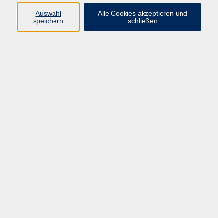
Pädagogik, Familie & Älterwerden
Auswahl
Alle Cookies akzeptieren und
speichern
schließen
Gesundheit
Sprachen & Länder
Beruf & Wirtschaft
Digitale Medien
Volkshochschule Münster
Aegidiistraße 70
48143 Münster
Tel. 02 51/4 92-43 21
vhs@stadt-muenster.de
Lage im Stadtplan