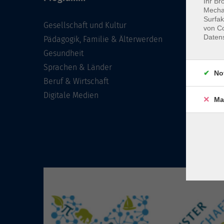
Ihr Br
Mechan
Surfak
Gesellschaft und Kultur
von Co
Daten
Pädagogik, Familie & Älterwerden
Gesundheit
Sprachen & Länder
No
Beruf & Wirtschaft
Digitale Medien
Ma