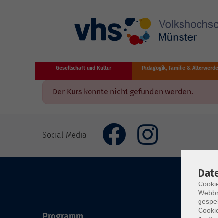
Zum Hauptinhalt springen
Gesellschaft und Kultur
Pädagogik, Familie & Älterwerd
Der Kurs konnte nicht gefunden werden.
Social Media
Dat
Cookie
Webbr
gespei
Cookie
Programm