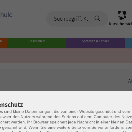
Kursübersic
en
Gesundheit
Sprachen & Länder
A
enschutz
s sind kleine Datenmengen, die von einer Website gesendet und vom
owser des Nutzers während des Surfens auf dem Computer des Nutze
chert werden. Ihr Browser speichert jede Nachricht in einer kleinen Dat
 genannt wird. Wenn Sie eine weitere Seite vom Server anfordern, se
Volkshochschule Münster
Ö