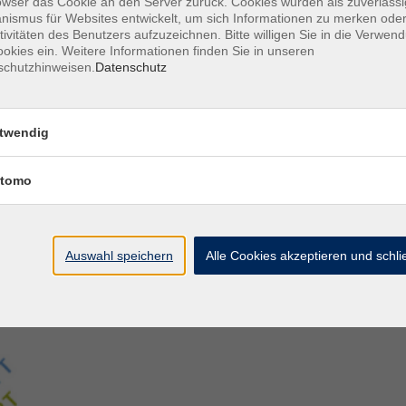
owser das Cookie an den Server zurück. Cookies wurden als zuverlässi
ismus für Websites entwickelt, um sich Informationen zu merken oder
tivitäten des Benutzers aufzuzeichnen. Bitte willigen Sie in die Verwen
Aegidiistraße 70
M
okies ein. Weitere Informationen finden Sie in unseren
48143 Münster
D
schutzhinweisen.
Datenschutz
D
Tel. 02 51/4 92-43 21
U
vhs@stadt-muenster.de
twendig
Lage im Stadtplan
tomo
Auswahl speichern
Alle Cookies akzeptieren und schl