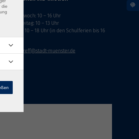
ger
 die
dung
ontag, Mittwoch: 10 – 16 Uhr
ienstag, Freitag: 10 – 13 Uhr
onnerstag: 10 – 18 Uhr (in den Schulferien bis 16
hr)
vhs-infotreff@stadt-muenster.de
ießen