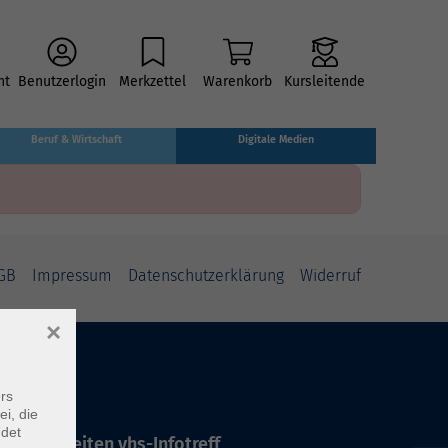
ht
Benutzerlogin
Merkzettel
Warenkorb
Kursleitende
Beruf & Wirtschaft
Digitale Medien
GB
Impressum
Datenschutzerklärung
Widerruf
×
rs
ei, die
ndet
ffnungszeiten vhs-Infotreff