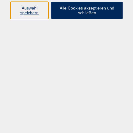
Pädagogik, Familie & Älterwerden
Auswahl
Alle Cookies akzeptieren und
speichern
schließen
Gesundheit
Sprachen & Länder
Beruf & Wirtschaft
Digitale Medien
Volkshochschule Münster
Aegidiistraße 70
48143 Münster
Tel. 02 51/4 92-43 21
vhs@stadt-muenster.de
Lage im Stadtplan