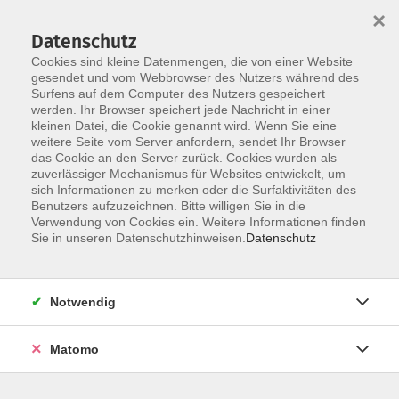
×
Datenschutz
Cookies sind kleine Datenmengen, die von einer Website
gesendet und vom Webbrowser des Nutzers während des
Surfens auf dem Computer des Nutzers gespeichert
Zum Hauptinhalt springen
werden. Ihr Browser speichert jede Nachricht in einer
Der Kurs konnte nicht gefunden werden.
kleinen Datei, die Cookie genannt wird. Wenn Sie eine
weitere Seite vom Server anfordern, sendet Ihr Browser
das Cookie an den Server zurück. Cookies wurden als
zuverlässiger Mechanismus für Websites entwickelt, um
AGB
sich Informationen zu merken oder die Surfaktivitäten des
Impressum
Benutzers aufzuzeichnen. Bitte willigen Sie in die
Verwendung von Cookies ein. Weitere Informationen finden
Datenschutzerklärung
Sie in unseren Datenschutzhinweisen.
Datenschutz
Widerruf
Notwendig
Matomo
Programm
Gesellschaft und Kultur