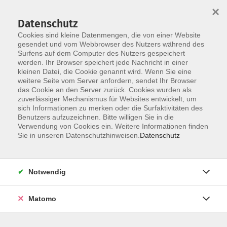
×
Datenschutz
Cookies sind kleine Datenmengen, die von einer Website
gesendet und vom Webbrowser des Nutzers während des
Surfens auf dem Computer des Nutzers gespeichert
Zum Hauptinhalt springen
werden. Ihr Browser speichert jede Nachricht in einer
Der Kurs konnte nicht gefunden werden.
kleinen Datei, die Cookie genannt wird. Wenn Sie eine
weitere Seite vom Server anfordern, sendet Ihr Browser
das Cookie an den Server zurück. Cookies wurden als
zuverlässiger Mechanismus für Websites entwickelt, um
AGB
sich Informationen zu merken oder die Surfaktivitäten des
Impressum
Benutzers aufzuzeichnen. Bitte willigen Sie in die
Verwendung von Cookies ein. Weitere Informationen finden
Datenschutzerklärung
Sie in unseren Datenschutzhinweisen.
Datenschutz
Widerruf
Notwendig
Matomo
Programm
Gesellschaft und Kultur