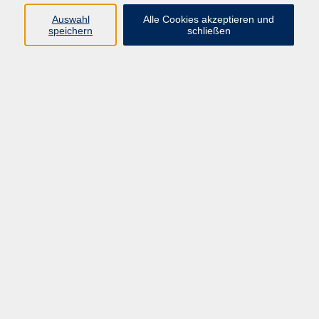
Pädagogik, Familie & Älterwerden
Auswahl
Alle Cookies akzeptieren und
speichern
schließen
Gesundheit
Sprachen & Länder
Beruf & Wirtschaft
Digitale Medien
Volkshochschule Münster
Aegidiistraße 70
48143 Münster
Tel. 02 51/4 92-43 21
vhs@stadt-muenster.de
Lage im Stadtplan