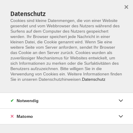
×
Datenschutz
Cookies sind kleine Datenmengen, die von einer Website
gesendet und vom Webbrowser des Nutzers während des
Surfens auf dem Computer des Nutzers gespeichert
Zum Hauptinhalt springen
werden. Ihr Browser speichert jede Nachricht in einer
Der Kurs konnte nicht gefunden werden.
kleinen Datei, die Cookie genannt wird. Wenn Sie eine
weitere Seite vom Server anfordern, sendet Ihr Browser
das Cookie an den Server zurück. Cookies wurden als
zuverlässiger Mechanismus für Websites entwickelt, um
AGB
sich Informationen zu merken oder die Surfaktivitäten des
Impressum
Benutzers aufzuzeichnen. Bitte willigen Sie in die
Verwendung von Cookies ein. Weitere Informationen finden
Datenschutzerklärung
Sie in unseren Datenschutzhinweisen.
Datenschutz
Widerruf
Notwendig
Matomo
Programm
Gesellschaft und Kultur