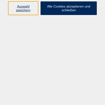
Pädagogik, Familie & Älterwerden
Auswahl
Alle Cookies akzeptieren und
speichern
schließen
Gesundheit
Sprachen & Länder
Beruf & Wirtschaft
Digitale Medien
Volkshochschule Münster
Aegidiistraße 70
48143 Münster
Tel. 02 51/4 92-43 21
vhs@stadt-muenster.de
Lage im Stadtplan