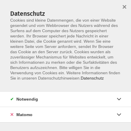
×
Datenschutz
Cookies sind kleine Datenmengen, die von einer Website
gesendet und vom Webbrowser des Nutzers während des
Surfens auf dem Computer des Nutzers gespeichert
Zum Hauptinhalt springen
werden. Ihr Browser speichert jede Nachricht in einer
Der Kurs konnte nicht gefunden werden.
kleinen Datei, die Cookie genannt wird. Wenn Sie eine
weitere Seite vom Server anfordern, sendet Ihr Browser
das Cookie an den Server zurück. Cookies wurden als
zuverlässiger Mechanismus für Websites entwickelt, um
AGB
sich Informationen zu merken oder die Surfaktivitäten des
Impressum
Benutzers aufzuzeichnen. Bitte willigen Sie in die
Verwendung von Cookies ein. Weitere Informationen finden
Datenschutzerklärung
Sie in unseren Datenschutzhinweisen.
Datenschutz
Widerruf
Notwendig
Matomo
Programm
Gesellschaft und Kultur