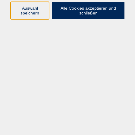
Pädagogik, Familie & Älterwerden
Auswahl
Alle Cookies akzeptieren und
speichern
schließen
Gesundheit
Sprachen & Länder
Beruf & Wirtschaft
Digitale Medien
Volkshochschule Münster
Aegidiistraße 70
48143 Münster
Tel. 02 51/4 92-43 21
vhs@stadt-muenster.de
Lage im Stadtplan