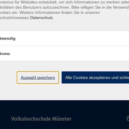
ismus für Websites entwickelt, um sich Informationen zu merken oder
tivitäten des Benutzers aufzuzeichnen. Bitte willigen Sie in die Verwen
1:00 Uhr
Raum 103
okies ein. Weitere Informationen finden Sie in unseren
schutzhinweisen.
Datenschutz
 21:00 Uhr
Raum 103
twendig
:00 Uhr
Raum 103
tomo
A
Auswahl speichern
Alle Cookies akzeptieren und schl
Volkshochschule Münster
Ö