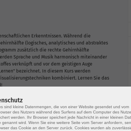
enschaftlichen Erkenntnissen. Während die
hirnhälfte (logisches, analytisches und abstraktes
rogramm zusätzlich die rechte Gehirnhälfte
i werden Sprache und Musik harmonisch miteinander
toffes verknüpft und vor dem geistigen Auge
s Lernen" bezeichnet. In diesem Kurs werden
ualisierungstechniken kombiniert. Lernen Sie das
d!
enschutz
s sind kleine Datenmengen, die von einer Website gesendet und vom
owser des Nutzers während des Surfens auf dem Computer des Nutze
chert werden. Ihr Browser speichert jede Nachricht in einer kleinen Dat
 genannt wird. Wenn Sie eine weitere Seite vom Server anfordern, se
owser das Cookie an den Server zurück. Cookies wurden als zuverlässi
Ort / Raum