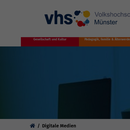
Zum Hauptinhalt springen
Gesellschaft und Kultur
Pädagogik, Familie & Älterwerd
Sie sind hier:
Digitale Medien