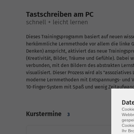
Tastschreiben am PC
schnell + leicht lernen
Dieses Trainingsprogramm basiert auf neuen wiss
herkömmliche Lernmethode vor allem die linke Ge
Denken) anspricht, aktiviert das neue Trainingsp
(Kreativität, Bilder, Träume und Gefühle). Dabe
verbunden, mit den Bildern des abstrakten Lerns
visualisiert. Dieser Prozess wird als "assoziative
moderne Lernmethoden mit Entspannungs- und Vis
10-Finger-System mit Spaß und wenig Zeitaufwan
Dat
Cookie
Kurstermine
3
Webbr
gespei
Cookie
Ihr Br