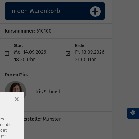
In den Warenkorb
Kursnummer:
610100
Start
Ende
Mo. 14.09.2026
Fr. 18.09.2026
18:30 Uhr
21:00 Uhr
Dozent*in:
Iris Schoell
×
Geschäftsstelle:
Münster
rs
ei, die
ndet
ger
vhs