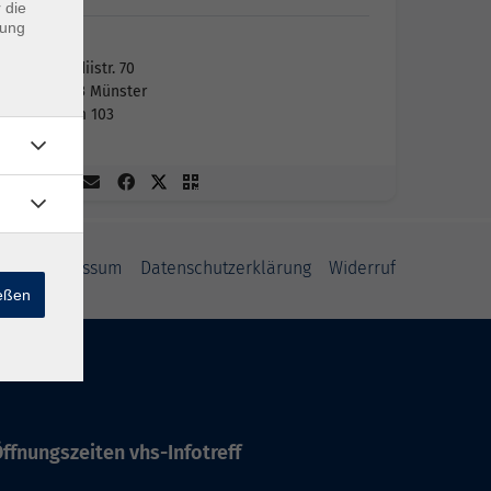
 die
dung
vhs
Aegidiistr. 70
48143 Münster
Raum 103
GB
Impressum
Datenschutzerklärung
Widerruf
ießen
ffnungszeiten vhs-Infotreff