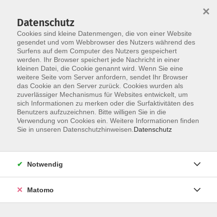
×
Datenschutz
Cookies sind kleine Datenmengen, die von einer Website
gesendet und vom Webbrowser des Nutzers während des
Surfens auf dem Computer des Nutzers gespeichert
Zum Hauptinhalt springen
werden. Ihr Browser speichert jede Nachricht in einer
Kaufmännische EDV-
kleinen Datei, die Cookie genannt wird. Wenn Sie eine
weitere Seite vom Server anfordern, sendet Ihr Browser
Anwendungen
das Cookie an den Server zurück. Cookies wurden als
zuverlässiger Mechanismus für Websites entwickelt, um
sich Informationen zu merken oder die Surfaktivitäten des
Benutzers aufzuzeichnen. Bitte willigen Sie in die
Verwendung von Cookies ein. Weitere Informationen finden
Sie in unseren Datenschutzhinweisen.
Datenschutz
6 Kurse
zurück zu Digitale Medien
Notwendig
Kurse nach Themen
Matomo
Xpert Business-Abschlüsse
6
Kontakt: vhs-Infotreff