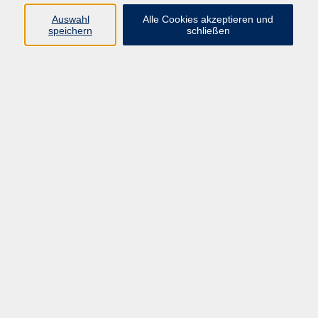
0251/492-4321
Auswahl
Alle Cookies akzeptieren und
vhs-infotreff@stadt-
speichern
schließen
muenster.de
Ergebnisse filtern
Xpert Business-Zertifikat: Finanzbuchführung
mit DATEV
Di. 03.11.2026 18:30
Online-Veranstaltung
Xpert Business-Zertifikat: Lohn und Gehalt mit
DATEV