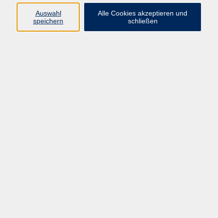
Pädagogik, Familie & Älterwerden
Auswahl
Alle Cookies akzeptieren und
speichern
schließen
Gesundheit
Sprachen & Länder
Beruf & Wirtschaft
Digitale Medien
Volkshochschule Münster
Aegidiistraße 70
48143 Münster
Tel. 02 51/4 92-43 21
vhs@stadt-muenster.de
Lage im Stadtplan