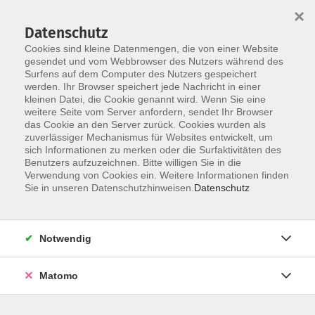
×
Datenschutz
Cookies sind kleine Datenmengen, die von einer Website
gesendet und vom Webbrowser des Nutzers während des
Surfens auf dem Computer des Nutzers gespeichert
Zum Hauptinhalt springen
werden. Ihr Browser speichert jede Nachricht in einer
Der Kurs konnte nicht gefunden werden.
kleinen Datei, die Cookie genannt wird. Wenn Sie eine
weitere Seite vom Server anfordern, sendet Ihr Browser
das Cookie an den Server zurück. Cookies wurden als
zuverlässiger Mechanismus für Websites entwickelt, um
AGB
sich Informationen zu merken oder die Surfaktivitäten des
Impressum
Benutzers aufzuzeichnen. Bitte willigen Sie in die
Verwendung von Cookies ein. Weitere Informationen finden
Datenschutzerklärung
Sie in unseren Datenschutzhinweisen.
Datenschutz
Widerruf
Notwendig
Matomo
Programm
Gesellschaft und Kultur