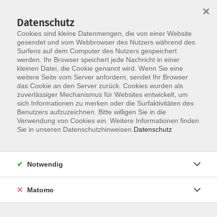
×
Datenschutz
Cookies sind kleine Datenmengen, die von einer Website
gesendet und vom Webbrowser des Nutzers während des
Surfens auf dem Computer des Nutzers gespeichert
Zum Hauptinhalt springen
werden. Ihr Browser speichert jede Nachricht in einer
kleinen Datei, die Cookie genannt wird. Wenn Sie eine
weitere Seite vom Server anfordern, sendet Ihr Browser
das Cookie an den Server zurück. Cookies wurden als
zuverlässiger Mechanismus für Websites entwickelt, um
sich Informationen zu merken oder die Surfaktivitäten des
Benutzers aufzuzeichnen. Bitte willigen Sie in die
Verwendung von Cookies ein. Weitere Informationen finden
Sie sind hier:
Sie in unseren Datenschutzhinweisen.
Datenschutz
Digitale Medien
Erste Schritte mit dem iPhone
Notwendig
Grundkurs
Matomo
Das iPhone von Apple gehört zu den beliebtesten
mobilen Kommunikationsgeräten. In diesem Kurs lernen