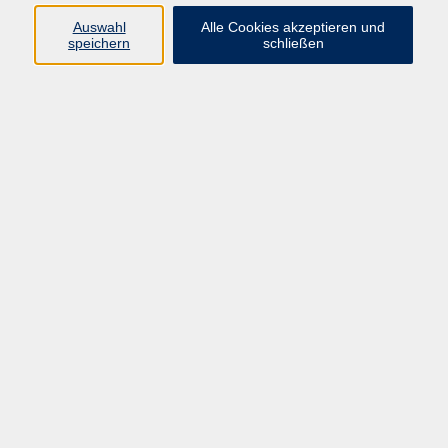
Sie die Grundfunktionen Ihres iPhones besser kennen
Auswahl
Alle Cookies akzeptieren und
und bekommen nützliche Tipps für den täglichen
speichern
schließen
Umgang. Sie erfahren, wie Sie Ihr iPhone an Ihre
Bedürfnisse anpassen können, wie Sie eine Verbindung
zum Internet herstellen, Apps herunterladen, Fotos
verwalten, organisieren und teilen können und vieles
mehr. Bitte bringen Sie Ihr eigenes geladenes iPhone
zum Kurs mit.
39,80 €
Gebühr
Auf Warteliste setzen
Kursnummer:
607010