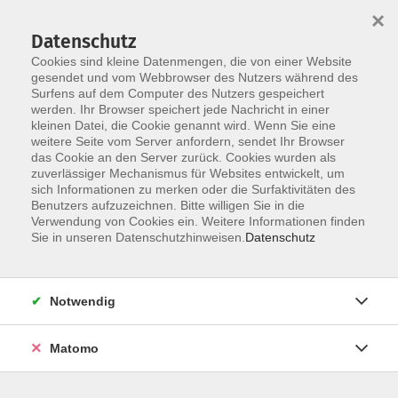
×
Datenschutz
Cookies sind kleine Datenmengen, die von einer Website
gesendet und vom Webbrowser des Nutzers während des
Surfens auf dem Computer des Nutzers gespeichert
Zum Hauptinhalt springen
werden. Ihr Browser speichert jede Nachricht in einer
Der Kurs konnte nicht gefunden werden.
kleinen Datei, die Cookie genannt wird. Wenn Sie eine
weitere Seite vom Server anfordern, sendet Ihr Browser
das Cookie an den Server zurück. Cookies wurden als
zuverlässiger Mechanismus für Websites entwickelt, um
AGB
sich Informationen zu merken oder die Surfaktivitäten des
Impressum
Benutzers aufzuzeichnen. Bitte willigen Sie in die
Verwendung von Cookies ein. Weitere Informationen finden
Datenschutzerklärung
Sie in unseren Datenschutzhinweisen.
Datenschutz
Widerruf
Notwendig
Matomo
Programm
Gesellschaft und Kultur