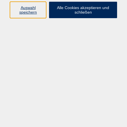
Pädagogik, Familie & Älterwerden
Auswahl
Alle Cookies akzeptieren und
speichern
schließen
Gesundheit
Sprachen & Länder
Beruf & Wirtschaft
Digitale Medien
Volkshochschule Münster
Aegidiistraße 70
48143 Münster
Tel. 02 51/4 92-43 21
vhs@stadt-muenster.de
Lage im Stadtplan