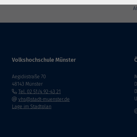
A
Volkshochschule Münster
Ö
Aegidiistraße 70
M
48143 Münster
D
D
Tel. 02 51/4 92-43 21
U
vhs@stadt-muenster.de
Lage im Stadtplan