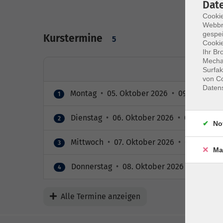
Dat
Cookie
Webbr
gespei
Kurstermine
5
Cookie
Ihr Br
Mechan
Surfak
von Co
Daten
Montag
•
05. Oktober 2026
•
09:00 – 16:0
1
Dienstag
•
06. Oktober 2026
•
09:00 – 16
2
No
Mittwoch
•
07. Oktober 2026
•
09:00 – 16
3
Ma
Donnerstag
•
08. Oktober 2026
•
09:00 – 
4
Alle Termine anzeigen