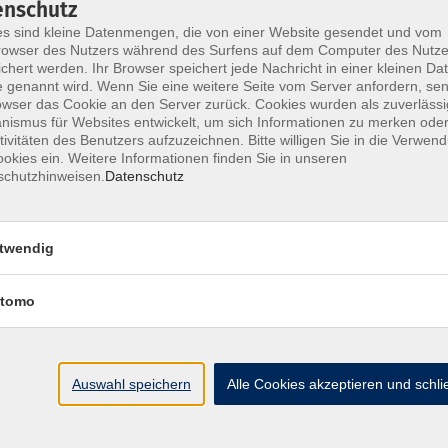
enschutz
s sind kleine Datenmengen, die von einer Website gesendet und vom
owser des Nutzers während des Surfens auf dem Computer des Nutze
chert werden. Ihr Browser speichert jede Nachricht in einer kleinen Dat
 genannt wird. Wenn Sie eine weitere Seite vom Server anfordern, se
owser das Cookie an den Server zurück. Cookies wurden als zuverlässi
ismus für Websites entwickelt, um sich Informationen zu merken oder
Ort / Raum
tivitäten des Benutzers aufzuzeichnen. Bitte willigen Sie in die Verwen
okies ein. Weitere Informationen finden Sie in unseren
schutzhinweisen.
Datenschutz
0 Uhr
Raum 103
:00 Uhr
Raum 103
twendig
:00 Uhr
Raum 103
tomo
16:00 Uhr
Raum 103
Auswahl speichern
Alle Cookies akzeptieren und schl