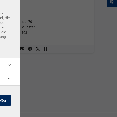
vhs
rs
vhs
ei, die
Aegidiistr. 70
ndet
ger
48143 Münster
 die
Raum 103
dung
ießen