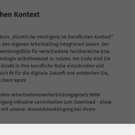
ichen Kontext
 Kurs „Künstliche Intelligenz im beruflichen Kontext“
n den eigenen Arbeitsalltag integrieren lassen. Der
nwendungsfälle für verschiedene Fachbereiche bzw.
nologie selbstbewusst zu nutzen. Am Ende sind Sie
e direkt in Ihre berufliche Rolle einzubinden und
h fit für die digitale Zukunft und entdecken Sie,
ichern kann!
ch dem Arbeitnehmerweiterbildungsgesetz NRW
igung inklusive Lerninhalten zum Download - diese
 mit unserer Anmeldebestätigung bei Ihrem