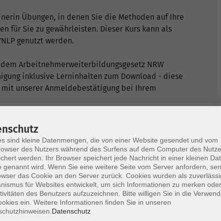
ainerin Übungen, in denen Sie die Methoden auf Ihre
für Sie zu gewährleisten. Dieser Kurs kann als
DVNLP genutzt werden.
ch dem Arbeitnehmerweiterbildungsgesetz NRW
igung inklusive Lerninhalten zum Download - diese
 mit unserer Anmeldebestätigung bei Ihrem
enschutz
s sind kleine Datenmengen, die von einer Website gesendet und vom
temberg und Berlin ist dieser Bildungsurlaub
owser des Nutzers während des Surfens auf dem Computer des Nutze
chert werden. Ihr Browser speichert jede Nachricht in einer kleinen Dat
 genannt wird. Wenn Sie eine weitere Seite vom Server anfordern, se
sich bei Fragen zur Anerkennung bitte an Regula
owser das Cookie an den Server zurück. Cookies wurden als zuverlässi
4305.
ismus für Websites entwickelt, um sich Informationen zu merken oder
tivitäten des Benutzers aufzuzeichnen. Bitte willigen Sie in die Verwen
okies ein. Weitere Informationen finden Sie in unseren
ildungsscheck 2.0. Weiterbildungsinteressierte
schutzhinweisen.
Datenschutz
uro) der Weiterbildungsausgaben. Informationen