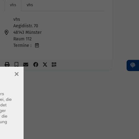
vhs
vhs
vhs
Aegidiistr. 70
48143 Münster
Raum 112
Termine :
×
rs
ei, die
ndet
ger
 die
dung