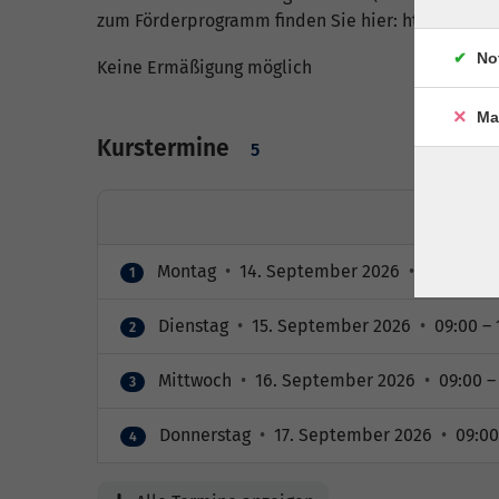
zum Förderprogramm finden Sie hier: https://ww
No
Keine Ermäßigung möglich
Ma
Kurstermine
5
Montag
•
14. September 2026
•
09:00 – 17
1
Dienstag
•
15. September 2026
•
09:00 – 
2
Mittwoch
•
16. September 2026
•
09:00 – 
3
Donnerstag
•
17. September 2026
•
09:00 
4