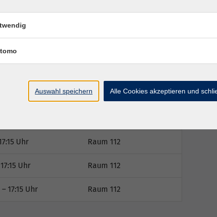
w.mags.nrw/bildungsscheck
twendig
tomo
Auswahl speichern
Alle Cookies akzeptieren und schl
Ort / Raum
:15 Uhr
Raum 112
17:15 Uhr
Raum 112
17:15 Uhr
Raum 112
– 17:15 Uhr
Raum 112