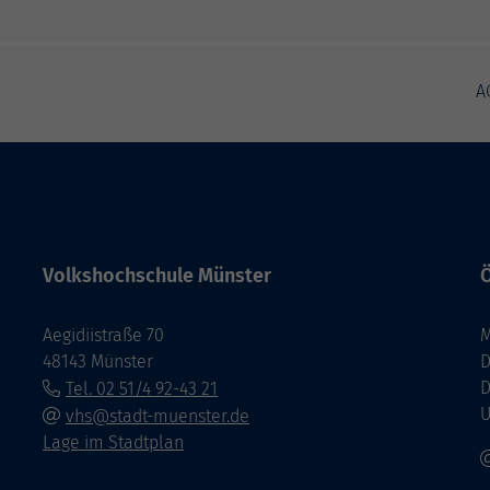
A
Volkshochschule Münster
Ö
Aegidiistraße 70
M
48143 Münster
D
D
Tel. 02 51/4 92-43 21
U
vhs@stadt-muenster.de
Lage im Stadtplan