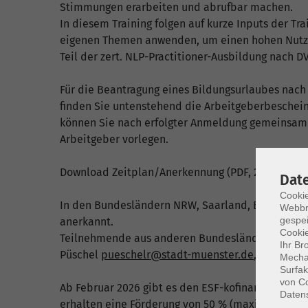
Stimmungen erarbeiten und abrufbar machen.
In diesem Training folgen auf kurze Inputs der Tr
eigenen Themen anwenden, um einen hohen Nutzen 
Teil der zert. NLP-Practitioner-Ausbildung nach 
Für die Beantragung eines Bildungsurlaubes na
finden Sie untenstehend die Arbeitgeberbeschein
können Sie nach erfolgter Anmeldung gemeinsam
Arbeitgeber vorlegen.
Download Zeitplan/Anerkennung
(PDF, 235 KB)
Dat
Cookie
In den Bundesländern NRW, Saarland, Baden-Würt
Webbr
gespei
anerkannt.
Cookie
Teilnehmende aus anderen Bundesländern wenden 
Ihr Br
Püschel
pueschelr@stadt-muenster.de
, 0251 492 
Mechan
Surfak
von Co
Ab Februar 2026 gibt es den ESF-kofinanzierten B
Daten
erhalten eine Förderung von 50 % (maximal 500 E