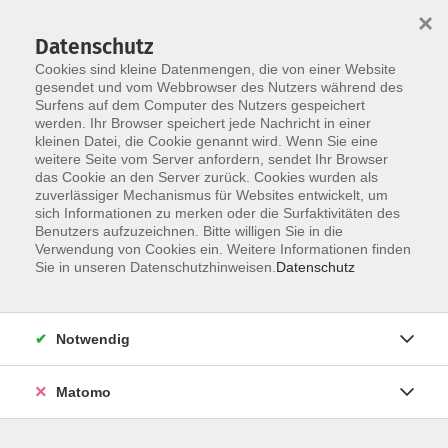
×
Datenschutz
Cookies sind kleine Datenmengen, die von einer Website
gesendet und vom Webbrowser des Nutzers während des
Surfens auf dem Computer des Nutzers gespeichert
Zum Hauptinhalt springen
werden. Ihr Browser speichert jede Nachricht in einer
Der Kurs konnte nicht gefunden werden.
kleinen Datei, die Cookie genannt wird. Wenn Sie eine
weitere Seite vom Server anfordern, sendet Ihr Browser
das Cookie an den Server zurück. Cookies wurden als
zuverlässiger Mechanismus für Websites entwickelt, um
AGB
sich Informationen zu merken oder die Surfaktivitäten des
Impressum
Benutzers aufzuzeichnen. Bitte willigen Sie in die
Verwendung von Cookies ein. Weitere Informationen finden
Datenschutzerklärung
Sie in unseren Datenschutzhinweisen.
Datenschutz
Widerruf
Notwendig
Matomo
Programm
Gesellschaft und Kultur