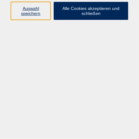
Pädagogik, Familie & Älterwerden
Auswahl
Alle Cookies akzeptieren und
speichern
schließen
Gesundheit
Sprachen & Länder
Beruf & Wirtschaft
Digitale Medien
Volkshochschule Münster
Aegidiistraße 70
48143 Münster
Tel. 02 51/4 92-43 21
vhs@stadt-muenster.de
Lage im Stadtplan