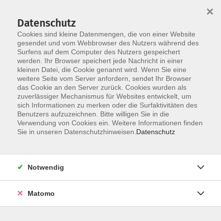
×
Datenschutz
Cookies sind kleine Datenmengen, die von einer Website
gesendet und vom Webbrowser des Nutzers während des
Surfens auf dem Computer des Nutzers gespeichert
Zum Hauptinhalt springen
werden. Ihr Browser speichert jede Nachricht in einer
kleinen Datei, die Cookie genannt wird. Wenn Sie eine
weitere Seite vom Server anfordern, sendet Ihr Browser
das Cookie an den Server zurück. Cookies wurden als
zuverlässiger Mechanismus für Websites entwickelt, um
sich Informationen zu merken oder die Surfaktivitäten des
Benutzers aufzuzeichnen. Bitte willigen Sie in die
Verwendung von Cookies ein. Weitere Informationen finden
Sie sind hier:
Sie in unseren Datenschutzhinweisen.
Datenschutz
Beruf und Wirtschaft
Berufsberatung
Berufsberatung für Erwachsene
Notwendig
Die Agentur für Arbeit bietet eine Orientierungsberatung
Matomo
für Menschen im Berufsleben an. Offen für jede/n,
neutral, unverbindlich. Unterstützung bekommt jede