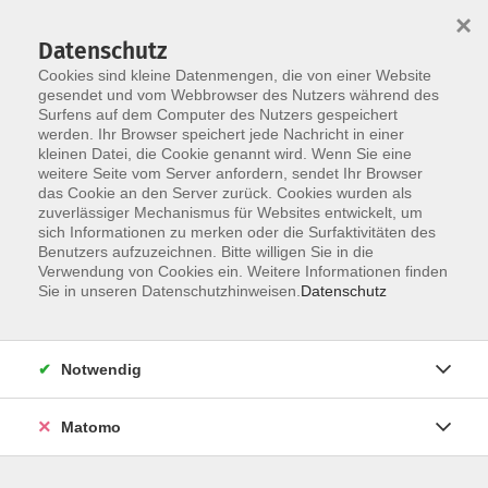
×
Datenschutz
Cookies sind kleine Datenmengen, die von einer Website
gesendet und vom Webbrowser des Nutzers während des
Surfens auf dem Computer des Nutzers gespeichert
Zum Hauptinhalt springen
werden. Ihr Browser speichert jede Nachricht in einer
Der Kurs konnte nicht gefunden werden.
kleinen Datei, die Cookie genannt wird. Wenn Sie eine
weitere Seite vom Server anfordern, sendet Ihr Browser
das Cookie an den Server zurück. Cookies wurden als
zuverlässiger Mechanismus für Websites entwickelt, um
AGB
sich Informationen zu merken oder die Surfaktivitäten des
Impressum
Benutzers aufzuzeichnen. Bitte willigen Sie in die
Verwendung von Cookies ein. Weitere Informationen finden
Datenschutzerklärung
Sie in unseren Datenschutzhinweisen.
Datenschutz
Widerruf
Notwendig
Matomo
Programm
Gesellschaft und Kultur