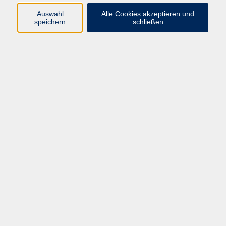
Pädagogik, Familie & Älterwerden
Auswahl
Alle Cookies akzeptieren und
speichern
schließen
Gesundheit
Sprachen & Länder
Beruf & Wirtschaft
Digitale Medien
Volkshochschule Münster
Aegidiistraße 70
48143 Münster
Tel. 02 51/4 92-43 21
vhs@stadt-muenster.de
Lage im Stadtplan