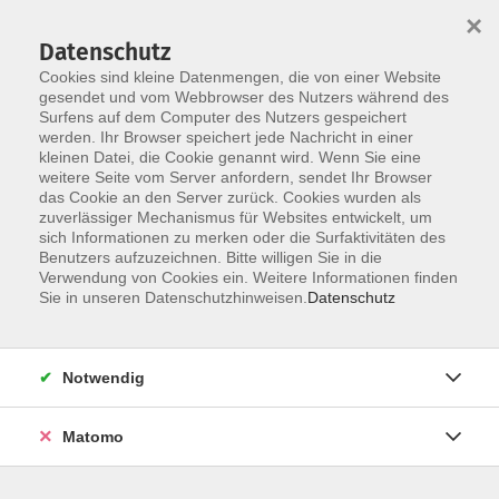
×
Datenschutz
Cookies sind kleine Datenmengen, die von einer Website
gesendet und vom Webbrowser des Nutzers während des
Surfens auf dem Computer des Nutzers gespeichert
Zum Hauptinhalt springen
werden. Ihr Browser speichert jede Nachricht in einer
kleinen Datei, die Cookie genannt wird. Wenn Sie eine
weitere Seite vom Server anfordern, sendet Ihr Browser
das Cookie an den Server zurück. Cookies wurden als
zuverlässiger Mechanismus für Websites entwickelt, um
sich Informationen zu merken oder die Surfaktivitäten des
Benutzers aufzuzeichnen. Bitte willigen Sie in die
Verwendung von Cookies ein. Weitere Informationen finden
Sie sind hier:
Sie in unseren Datenschutzhinweisen.
Datenschutz
Beruf und Wirtschaft
Ausbildung zum zert. NLP-Master, DVNLP und IN
Notwendig
Start Oktober 2026
Matomo
Teilnahmevoraussetzung: NLP Practitioner DVNLP oder IN