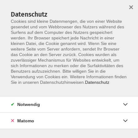
×
Datenschutz
Cookies sind kleine Datenmengen, die von einer Website
gesendet und vom Webbrowser des Nutzers während des
Surfens auf dem Computer des Nutzers gespeichert
Zum Hauptinhalt springen
werden. Ihr Browser speichert jede Nachricht in einer
kleinen Datei, die Cookie genannt wird. Wenn Sie eine
weitere Seite vom Server anfordern, sendet Ihr Browser
das Cookie an den Server zurück. Cookies wurden als
zuverlässiger Mechanismus für Websites entwickelt, um
sich Informationen zu merken oder die Surfaktivitäten des
Benutzers aufzuzeichnen. Bitte willigen Sie in die
Verwendung von Cookies ein. Weitere Informationen finden
Sie sind hier:
Sie in unseren Datenschutzhinweisen.
Datenschutz
Beruf und Wirtschaft
Anerkennungsberatung Online
Notwendig
Approbation (Arzt*in, Zahnarzt *in und
Apotheker*in). Sprache – Deutsch
Matomo
Sie haben ein Studium an einer Hochschule im Ausland