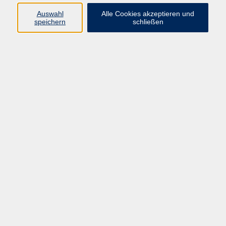
Pädagogik, Familie & Älterwerden
Auswahl
Alle Cookies akzeptieren und
speichern
schließen
Gesundheit
Sprachen & Länder
Beruf & Wirtschaft
Digitale Medien
Volkshochschule Münster
Aegidiistraße 70
48143 Münster
Tel. 02 51/4 92-43 21
vhs@stadt-muenster.de
Lage im Stadtplan