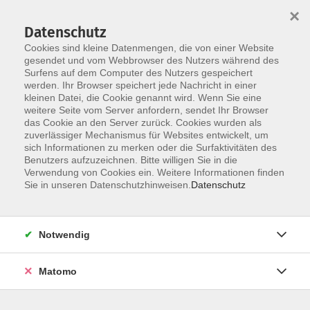
×
Datenschutz
Cookies sind kleine Datenmengen, die von einer Website
gesendet und vom Webbrowser des Nutzers während des
Surfens auf dem Computer des Nutzers gespeichert
Zum Hauptinhalt springen
werden. Ihr Browser speichert jede Nachricht in einer
Der Kurs konnte nicht gefunden werden.
kleinen Datei, die Cookie genannt wird. Wenn Sie eine
weitere Seite vom Server anfordern, sendet Ihr Browser
das Cookie an den Server zurück. Cookies wurden als
zuverlässiger Mechanismus für Websites entwickelt, um
AGB
sich Informationen zu merken oder die Surfaktivitäten des
Impressum
Benutzers aufzuzeichnen. Bitte willigen Sie in die
Verwendung von Cookies ein. Weitere Informationen finden
Datenschutzerklärung
Sie in unseren Datenschutzhinweisen.
Datenschutz
Widerruf
Notwendig
Matomo
Programm
Gesellschaft und Kultur