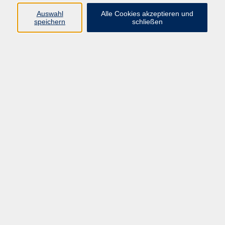
muenster.de
Auswahl
Alle Cookies akzeptieren und
speichern
schließen
Ergebnisse filtern
English Conversation B1
Mo. 21.09.2026 11:15
Münster
English Conversation B1
Do. 24.09.2026 11:15
Münster