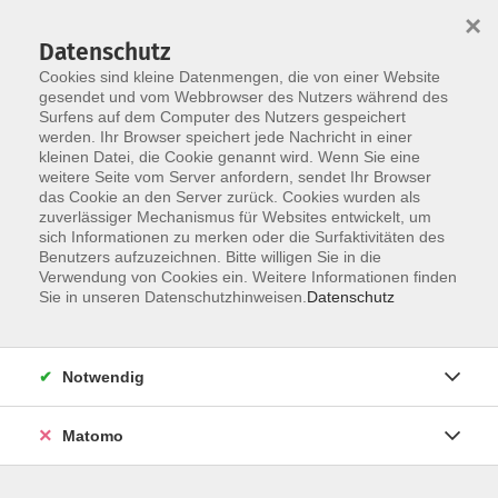
×
Datenschutz
Cookies sind kleine Datenmengen, die von einer Website
gesendet und vom Webbrowser des Nutzers während des
Surfens auf dem Computer des Nutzers gespeichert
Zum Hauptinhalt springen
werden. Ihr Browser speichert jede Nachricht in einer
kleinen Datei, die Cookie genannt wird. Wenn Sie eine
Conversation B1
weitere Seite vom Server anfordern, sendet Ihr Browser
das Cookie an den Server zurück. Cookies wurden als
zuverlässiger Mechanismus für Websites entwickelt, um
sich Informationen zu merken oder die Surfaktivitäten des
Benutzers aufzuzeichnen. Bitte willigen Sie in die
Verwendung von Cookies ein. Weitere Informationen finden
Sie in unseren Datenschutzhinweisen.
Datenschutz
4 Kurse
zurück zu Conversation Courses A2 - C2
Notwendig
Kontakt: vhs-Infotreff
Matomo
0251/492-4321
vhs-infotreff@stadt-