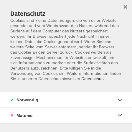
×
Datenschutz
Cookies sind kleine Datenmengen, die von einer Website
gesendet und vom Webbrowser des Nutzers während des
Surfens auf dem Computer des Nutzers gespeichert
Zum Hauptinhalt springen
werden. Ihr Browser speichert jede Nachricht in einer
kleinen Datei, die Cookie genannt wird. Wenn Sie eine
weitere Seite vom Server anfordern, sendet Ihr Browser
das Cookie an den Server zurück. Cookies wurden als
zuverlässiger Mechanismus für Websites entwickelt, um
sich Informationen zu merken oder die Surfaktivitäten des
Benutzers aufzuzeichnen. Bitte willigen Sie in die
Verwendung von Cookies ein. Weitere Informationen finden
Sie sind hier:
Sie in unseren Datenschutzhinweisen.
Datenschutz
Digitale Medien
Angebote zu Künstlicher Intelligenz
Notwendig
Künstliche Intelligenz im beruflichen Kontext
Bildungsurlaub
Matomo
Tauchen Sie ein in die Welt der KI. Im fünftägigen Kurs