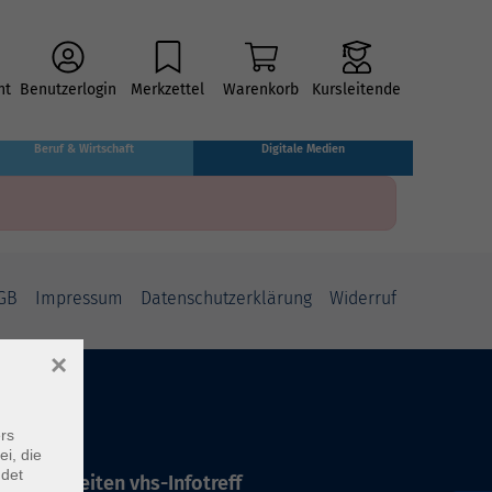
ht
Benutzerlogin
Merkzettel
Warenkorb
Kursleitende
Beruf & Wirtschaft
Digitale Medien
GB
Impressum
Datenschutzerklärung
Widerruf
×
rs
ei, die
ndet
ffnungszeiten vhs-Infotreff