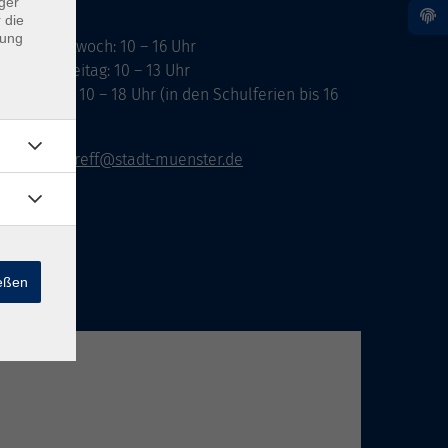
ger
 die
dung
ontag, Mittwoch: 10 – 16 Uhr
ienstag, Freitag: 10 – 13 Uhr
onnerstag: 10 – 18 Uhr (in den Schulferien bis 16
hr)
vhs-infotreff@stadt-muenster.de
ießen