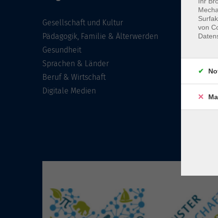
Ihr Br
Mechan
Surfak
Gesellschaft und Kultur
von Co
Pädagogik, Familie & Älterwerden
Daten
Gesundheit
Sprachen & Länder
No
Beruf & Wirtschaft
Digitale Medien
Ma