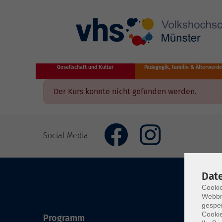
Zum Hauptinhalt springen
Gesellschaft und Kultur
Pädagogik, Familie & Älterwerd
Der Kurs konnte nicht gefunden werden.
Social Media
Dat
Cookie
Webbr
gespei
Cookie
Programm