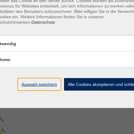
owser das Cookie an den Server zurück. Cookies wurden als zuverlässi
ismus für Websites entwickelt, um sich Informationen zu merken oder
tivitäten des Benutzers aufzuzeichnen. Bitte willigen Sie in die Verwen
Aegidiistraße 70
M
okies ein. Weitere Informationen finden Sie in unseren
48143 Münster
D
schutzhinweisen.
Datenschutz
D
Tel. 02 51/4 92-43 21
U
vhs@stadt-muenster.de
Lage im Stadtplan
twendig
tomo
Auswahl speichern
Alle Cookies akzeptieren und schl