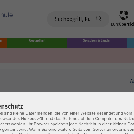
Kursübersic
en
Gesundheit
Sprachen & Länder
A
enschutz
s sind kleine Datenmengen, die von einer Website gesendet und vom
owser des Nutzers während des Surfens auf dem Computer des Nutze
chert werden. Ihr Browser speichert jede Nachricht in einer kleinen Dat
 genannt wird. Wenn Sie eine weitere Seite vom Server anfordern, se
Volkshochschule Münster
Ö