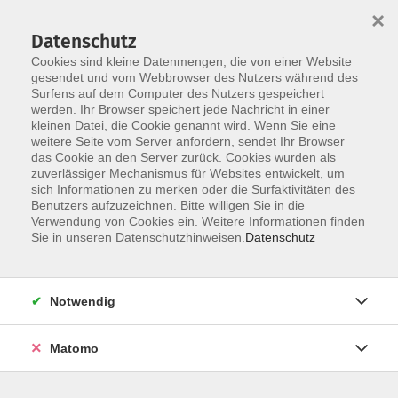
×
Datenschutz
Cookies sind kleine Datenmengen, die von einer Website
gesendet und vom Webbrowser des Nutzers während des
Surfens auf dem Computer des Nutzers gespeichert
Zum Hauptinhalt springen
Sie sind hier:
werden. Ihr Browser speichert jede Nachricht in einer
Dozenten
kleinen Datei, die Cookie genannt wird. Wenn Sie eine
weitere Seite vom Server anfordern, sendet Ihr Browser
das Cookie an den Server zurück. Cookies wurden als
Püschel, Regula
zuverlässiger Mechanismus für Websites entwickelt, um
sich Informationen zu merken oder die Surfaktivitäten des
Benutzers aufzuzeichnen. Bitte willigen Sie in die
Verwendung von Cookies ein. Weitere Informationen finden
Sie in unseren Datenschutzhinweisen.
Datenschutz
Xpert Business-Zertifikat - Zentrale Prüfung
Mo. 15.02.2027 09:00
Münster
Notwendig
Matomo
Xpert Business-Zertifikat - Zentrale Prüfung