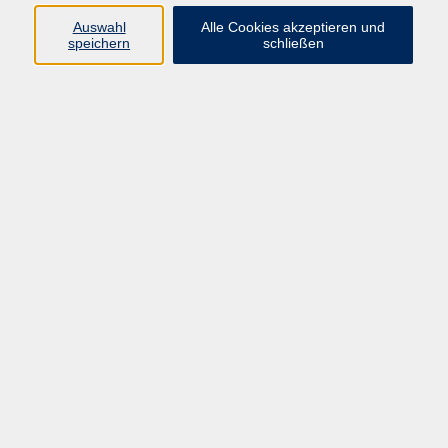
Mi. 14.07.2027 09:00
Auswahl
Alle Cookies akzeptieren und
speichern
schließen
Münster
zurück zur Übersicht
AGB
Impressum
Datenschutzerklärung
Widerruf