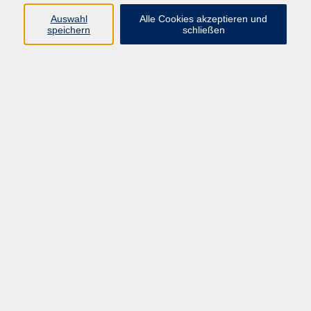
Auswahl
Alle Cookies akzeptieren und
speichern
schließen
Programm
Gesellschaft und Kultur
Pädagogik, Familie & Älterwerden
Gesundheit
Sprachen & Länder
Beruf & Wirtschaft
Digitale Medien
Volkshochschule Münster
Aegidiistraße 70
48143 Münster