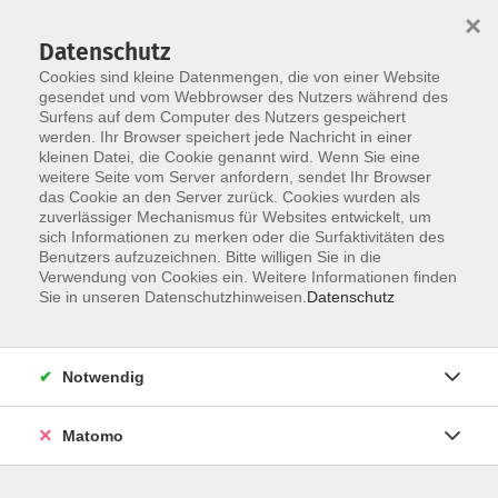
×
Datenschutz
Cookies sind kleine Datenmengen, die von einer Website
gesendet und vom Webbrowser des Nutzers während des
Surfens auf dem Computer des Nutzers gespeichert
Zum Hauptinhalt springen
Sie sind hier:
werden. Ihr Browser speichert jede Nachricht in einer
Dozenten
kleinen Datei, die Cookie genannt wird. Wenn Sie eine
weitere Seite vom Server anfordern, sendet Ihr Browser
das Cookie an den Server zurück. Cookies wurden als
zuverlässiger Mechanismus für Websites entwickelt, um
Der Dozent konnte leider nicht gefunden
sich Informationen zu merken oder die Surfaktivitäten des
Benutzers aufzuzeichnen. Bitte willigen Sie in die
werden
Verwendung von Cookies ein. Weitere Informationen finden
Sie in unseren Datenschutzhinweisen.
Datenschutz
AGB
Notwendig
Impressum
Matomo
Datenschutzerklärung
Widerruf